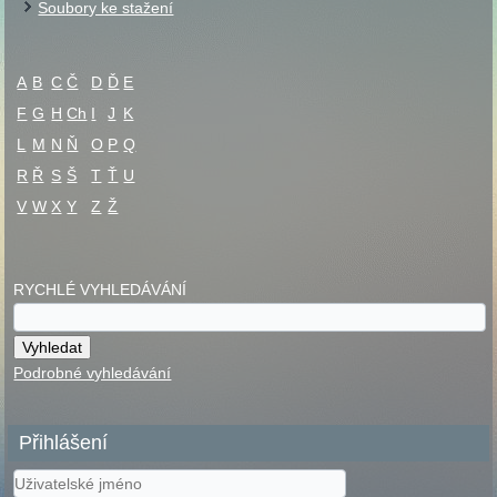
Soubory ke stažení
A
B
C
Č
D
Ď
E
F
G
H
Ch
I
J
K
L
M
N
Ň
O
P
Q
R
Ř
S
Š
T
Ť
U
V
W
X
Y
Z
Ž
RYCHLÉ VYHLEDÁVÁNÍ
Podrobné vyhledávání
Přihlášení