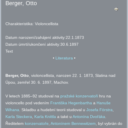
Berger, Otto
Charakteristika:
Violoncellista
Datum narození/zahájení aktivity:
22.1.1873
Datum úmrtí/ukončení aktivity:
30.6.1897
Text
•
Literatura
•
Berger, Otto
, violoncellista, narozen 22. 1. 1873, Slatina nad
Úpou, zemřel 30. 6. 1897, Machov.
V letech 1885–92 studoval na
pražské konzervatoři
hru na
violoncello pod vedením
Františka Hegenbartha
a
Hanuše
Wihana
. Skladbu a hudební teorii studoval u
Josefa Förstra
,
Karla Steckera
,
Karla Knittla
a také u
Antonína Dvořáka
.
Ředitelem
konzervatoře
,
Antonínem Bennewitzem
, byl vybrán do