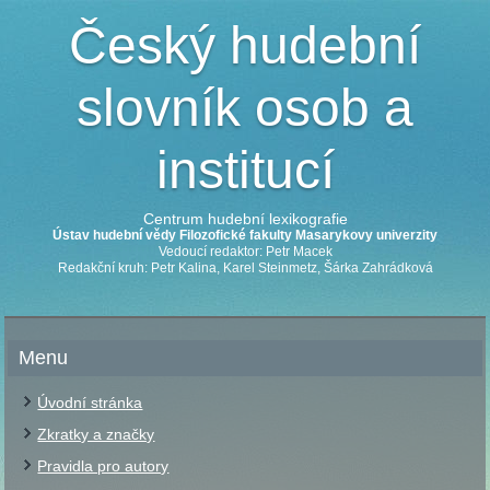
Český hudební
slovník osob a
institucí
Centrum hudební lexikografie
Ústav hudební vědy Filozofické fakulty Masarykovy univerzity
Vedoucí redaktor: Petr Macek
Redakční kruh: Petr Kalina, Karel Steinmetz, Šárka Zahrádková
Menu
Úvodní stránka
Zkratky a značky
Pravidla pro autory