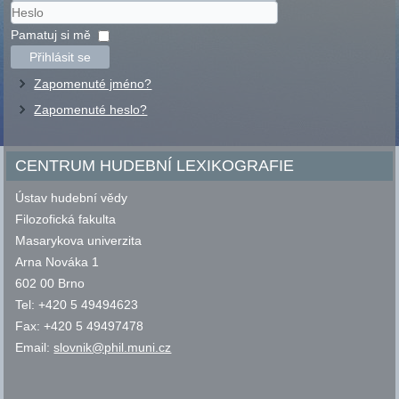
Uživatelské
jméno
Heslo
Pamatuj si mě
Přihlásit se
Zapomenuté jméno?
Zapomenuté heslo?
CENTRUM HUDEBNÍ LEXIKOGRAFIE
Ústav hudební vědy
Filozofická fakulta
Masarykova univerzita
Arna Nováka 1
602 00 Brno
Tel: +420 5 49494623
Fax: +420 5 49497478
Email:
slovnik@phil.muni.cz