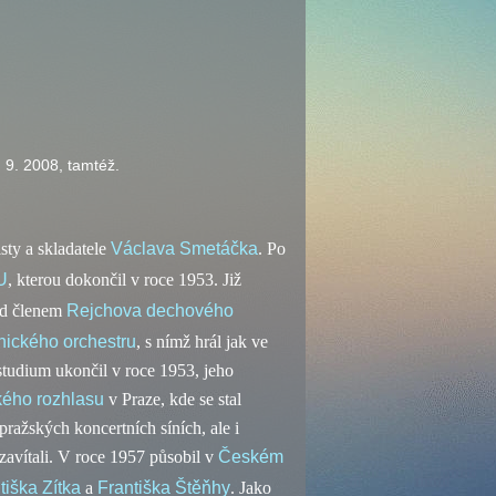
. 9. 2008, tamtéž.
sty a skladatele
Václava Smetáčka
. Po
U
, kterou dokončil v roce 1953. Již
ad členem
Rejchova dechového
ického orchestru
, s nímž hrál jak ve
studium ukončil v roce 1953, jeho
ého rozhlasu
v Praze, kde se stal
ražských koncertních síních, ale i
zavítali. V roce 1957 působil v
Českém
tiška Zítka
a
Františka Štěňhy
. Jako