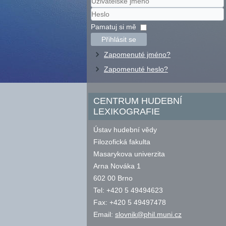
Uživatelské
jméno
Heslo
Pamatuj si mě
Přihlásit se
Zapomenuté jméno?
Zapomenuté heslo?
CENTRUM HUDEBNÍ
LEXIKOGRAFIE
Ústav hudební vědy
Filozofická fakulta
Masarykova univerzita
Arna Nováka 1
602 00 Brno
Tel: +420 5 49494623
Fax: +420 5 49497478
Email:
slovnik@phil.muni.cz