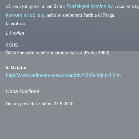
sólista vystupoval a nahrával s
Pražskými symfoniky
, Akademick
komorními sólisty
, nebo se souborem Parthia di Praga.
Literatura
I. Lexika
ČSHS
.
Čeští koncertní umělci-instrumentalisté (Praha 1983).
II. Ostatní
http://www.radioservis-as.cz/archiv/4800/48tipy4.htm
Hana
Musilová
Datum poslední změny:
27.9.2010