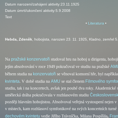
Datum narození/zahájení aktivity:
23.11.1925
Datum úmrtí/ukončení aktivity:
5.9.2008
Text
•
Literatura
•
Hebda, Zdeněk
, hobojista, narozen 23. 11. 1925, Kladno, zemřel 5
Na
pražské konzervatoři
studoval hru na hoboj u dirigenta, hoboji
jejím absolvování v roce 1949 pokračoval ve studiu na pražské
AM
během studia na
konzervatoři
se věnoval komorní hře, byl napříkl
kvinteta
. V době studia na
AMU
se stal členem
Filmového symfon
studiu, tak i na koncertech, avšak jen pouhé dva roky. Akademické 
umělecká dráha pokračovala v rozhlasovém studiu
Československ
později hlavním hobojistou. Absolvoval veřejná vystoupení nejen v p
v místech, kam rozhlasoví symfonikové na svých koncertních turné 
dechovém kvintetu
vedle Jiřího Trávníčka, Milana Pospíšila
,
Fran