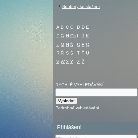
Soubory ke stažení
A
B
C
Č
D
Ď
E
F
G
H
Ch
I
J
K
L
M
N
Ň
O
P
Q
R
Ř
S
Š
T
Ť
U
V
W
X
Y
Z
Ž
RYCHLÉ VYHLEDÁVÁNÍ
Podrobné vyhledávání
Přihlášení