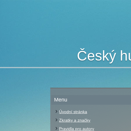
Český hu
Menu
Úvodní stránka
Zkratky a značky
Pravidla pro autory