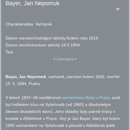
Bayer, Jan Nepomuk
Charakteristika:
Varhaník
Datum narození/zahájení aktivity:
Kolem roku 1816
Datum úmrtí/ukončení aktivity:
19.5.1894
Text
•
Literatura
•
Bayer, Jan Nepomuk
, varhaník, narozen kolem 1816, zemřel
19. 5. 1894, Praha.
V letech 1837
–
38 navštěvoval
varhanickou školu v Praze
, poté
byl ředitelem kůru na Vyšehradě (od 1860) a dlouholetým
členem divadelních sborů. Jeho skladby byly patrně hrány v
kostele u Alžbětinek v Praze. Jiný je Jan Bayer, který byl kolem
1880 varhaníkem na Vyšehradě a působil u Alžbětinek ještě