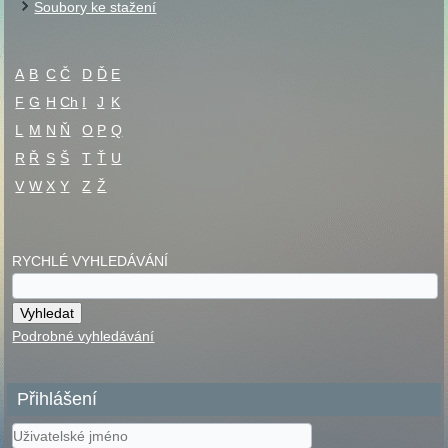
Soubory ke stažení
A
B
C
Č
D
Ď
E
F
G
H
Ch
I
J
K
L
M
N
Ň
O
P
Q
R
Ř
S
Š
T
Ť
U
V
W
X
Y
Z
Ž
RYCHLÉ VYHLEDÁVÁNÍ
Podrobné vyhledávání
Přihlášení