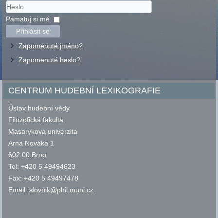
Uživatelské
jméno
Heslo
Pamatuj si mě
Přihlásit se
Zapomenuté jméno?
Zapomenuté heslo?
CENTRUM HUDEBNÍ LEXIKOGRAFIE
Ústav hudební vědy
Filozofická fakulta
Masarykova univerzita
Arna Nováka 1
602 00 Brno
Tel: +420 5 49494623
Fax: +420 5 49497478
Email:
slovnik@phil.muni.cz