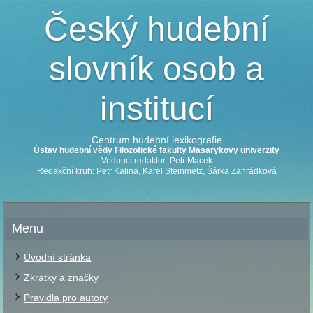
Český hudební
slovník osob a
institucí
Centrum hudební lexikografie
Ústav hudební vědy Filozofické fakulty Masarykovy univerzity
Vedoucí redaktor: Petr Macek
Redakční kruh: Petr Kalina, Karel Steinmetz, Šárka Zahrádková
Menu
Úvodní stránka
Zkratky a značky
Pravidla pro autory