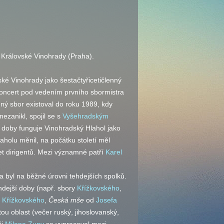
, Královské Vinohrady (Praha).
é Vinohrady jako šestačtyřicetičlenný
oncert pod vedením prvního sbormistra
ný sbor existoval do roku 1989, kdy
ezanikl, spojil se s
Vyšehradským
oby funguje Vinohradský Hlahol jako
holu měnil, na počátku století měl
et dirigentů. Mezi významné patří
Karel
 byl na běžné úrovni tehdejších spolků.
dejší doby (
např.
sbory
Křížkovského
,
 Křížkovského
,
Česká mše
od
Josefa
u oblast (večer ruský, jihoslovanský,