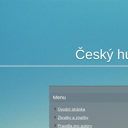
Český hu
Menu
Úvodní stránka
Zkratky a značky
Pravidla pro autory