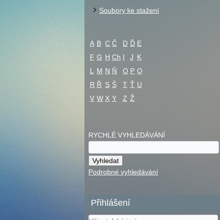
Soubory ke stažení
A
B
C
Č
D
Ď
E
F
G
H
Ch
I
J
K
L
M
N
Ň
O
P
Q
R
Ř
S
Š
T
Ť
U
V
W
X
Y
Z
Ž
RYCHLÉ VYHLEDÁVÁNÍ
Podrobné vyhledávání
Přihlášení