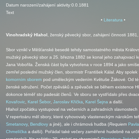
Datum narození/zahájení aktivity:
0.0.1881
Text
•
Literatura
•
Vinohradský Hlahol
, ženský pěvecký sbor, zahájení činnosti 1881
Sbor vznikl v Měšťanské besedě tehdy samostatného města Královsk
mužský pěvecký sbor a 25. března 1882 se konal jeho zahajovací k
Jana Vobořila. Ženská část byla vytvořena v roce 1894 a jako smíše
zemřel poslední mužský člen, sbormistr František Kálal. Aby spolek n
komorním sborem
pod uměleckým vedením Květuše Žákové. Od té d
ženské sdružení. Počet zpěváků a zpěvaček se během existence Hla
dokonce téměř sto padesát členů. Ve sboru se vystřídalo přes dvac
Kovařovic
,
Karel Šebor
,
Jaroslav Křička
,
Karel Šejna
a další.
Hlahol zpočátku vystupoval na večerních a zahradních slavnostech a
V repertoáru měl sbory, které vyhovovaly vlasteneckým nárokům teh
Smetanovy
,
Bendlovy
a jiné), ale i chrámová hudba (
Requiem
Pavla
Chmelíčka
a další). Pořádal také večery zaměřené hudebně na určito