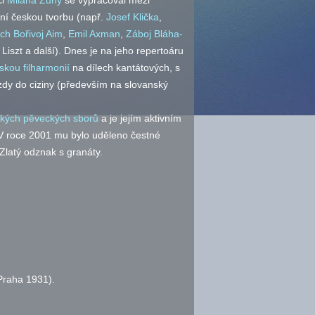
či
Milana Zuny
se vypracoval mezi
rní českou tvorbu (
např.
Josef Klička
,
ěch Bořivoj Aim
,
Emil Axman
,
Záboj Bláha-
Liszt a další). Dnes je na jeho repertoáru
skou filharmonií
na dílech kantátových, s
zdy do ciziny (především na slovanský
ských pěveckých sborů
a je jejím aktivním
V roce 2001 mu bylo uděleno čestné
Zlatý odznak s granáty.
Praha 1931).