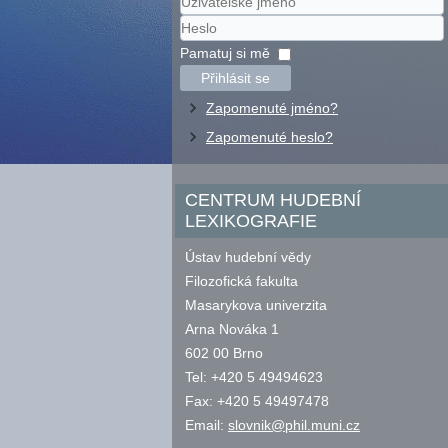
Uživatelské
jméno
Heslo
Pamatuj si mě
Přihlásit se
Zapomenuté jméno?
Zapomenuté heslo?
CENTRUM HUDEBNÍ
LEXIKOGRAFIE
Ústav hudební vědy
Filozofická fakulta
Masarykova univerzita
Arna Nováka 1
602 00 Brno
Tel: +420 5 49494623
Fax: +420 5 49497478
Email:
slovnik@phil.muni.cz