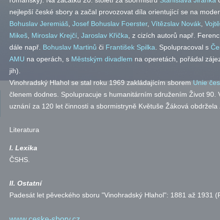
románský). Na začátku 20. století za sbormistrů
Stanislava Jiránka
nejlepší české sbory a začal provozovat díla orientující se na mode
Bohuslav Jeremiáš
,
Josef Bohuslav Foerster
,
Vítězslav Novák
,
Vojt
Mikeš
,
Miroslav Krejčí
,
Jaroslav Křička
, z cizích autorů
např.
Ferenc 
dále
např.
Bohuslav Martinů
či
František Spilka
. Spolupracoval s
Če
AMU
na operách, s
Městským divadlem
na operetách, pořádal záje
jih).
Vinohradský Hlahol se stal roku 1969 zakládajícím sborem
Unie če
členem dodnes. Spolupracuje s humanitárním sdružením Život 90. 
uznání za 120 let činnosti a sbormistryně Květuše Žáková obdržela 
Literatura
I. Lexika
ČSHS
.
II. Ostatní
Padesát let pěveckého sboru "Vinohradský Hlahol": 1881 až 1931 (
www.ceske-sbory.cz