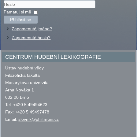
Uživatelské
jméno
Heslo
Pamatuj si mě
Přihlásit se
Zapomenuté jméno?
Zapomenuté heslo?
CENTRUM HUDEBNÍ LEXIKOGRAFIE
Ústav hudební vědy
Filozofická fakulta
Masarykova univerzita
Arna Nováka 1
602 00 Brno
Tel: +420 5 49494623
Fax: +420 5 49497478
Email:
slovnik@phil.muni.cz