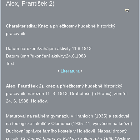
Alex, František 2)
Charakteristika:
Kněz a příležitostný hudebně historický
pracovník
Datum narození/zahájení aktivity:
11.8.1913
Datum úmrtí/ukončení aktivity:
24.6.1988
Text
•
Literatura
•
Alex,
František 2)
, kněz a příležitostný hudebně historický
pracovník, narozen 11. 8. 1913, Drahotuše (u Hranic), zemřel
24. 6. 1988, Holešov.
Maturoval na reálném gymnáziu v Hranicích (1935) a studoval
na teologické fakultě v Olomouci (1935–41, vysvěcen na kněze).
Duchovní správce farního kostela v Holešově. Napsal drobný
spisek:
Chrámová hudba ve Vyškově kolem roku 1660
(Vyškov