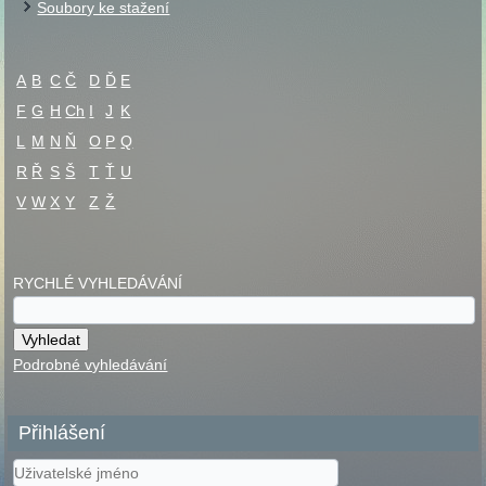
Soubory ke stažení
A
B
C
Č
D
Ď
E
F
G
H
Ch
I
J
K
L
M
N
Ň
O
P
Q
R
Ř
S
Š
T
Ť
U
V
W
X
Y
Z
Ž
RYCHLÉ VYHLEDÁVÁNÍ
Podrobné vyhledávání
Přihlášení