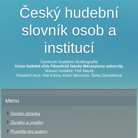
Český hudební
slovník osob a
institucí
Centrum hudební lexikografie
Ústav hudební vědy Filozofické fakulty Masarykovy univerzity
Vedoucí redaktor: Petr Macek
Redakční kruh: Petr Kalina, Karel Steinmetz, Šárka Zahrádková
Menu
Úvodní stránka
Zkratky a značky
Pravidla pro autory