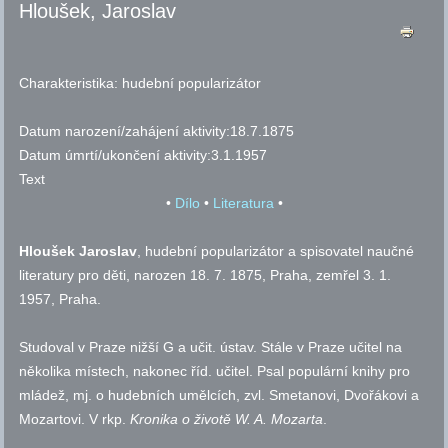
Hloušek, Jaroslav
Charakteristika:
hudební popularizátor
Datum narození/zahájení aktivity:
18.7.1875
Datum úmrtí/ukončení aktivity:
3.1.1957
Text
•
Dílo
•
Literatura
•
Hloušek Jaroslav
, hudební popularizátor a spisovatel naučné
literatury pro děti, narozen 18. 7. 1875, Praha, zemřel 3. 1.
1957, Praha.
Studoval v Praze nižší G a učit. ústav. Stále v Praze učitel na
několika místech, nakonec říd. učitel. Psal populární knihy pro
mládež, mj. o hudebních umělcích,
zvl.
Smetanovi, Dvořákovi a
Mozartovi. V
rkp.
Kronika o životě W. A. Mozarta
.