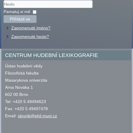
Uživatelské
jméno
Heslo
Pamatuj si mě
Přihlásit se
Zapomenuté jméno?
Zapomenuté heslo?
CENTRUM HUDEBNÍ LEXIKOGRAFIE
Ústav hudební vědy
Filozofická fakulta
Masarykova univerzita
Arna Nováka 1
602 00 Brno
Tel: +420 5 49494623
Fax: +420 5 49497478
Email:
slovnik@phil.muni.cz