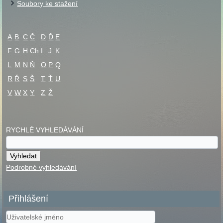
Soubory ke stažení
A
B
C
Č
D
Ď
E
F
G
H
Ch
I
J
K
L
M
N
Ň
O
P
Q
R
Ř
S
Š
T
Ť
U
V
W
X
Y
Z
Ž
RYCHLÉ VYHLEDÁVÁNÍ
Podrobné vyhledávání
Přihlášení