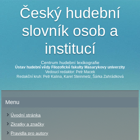
Český hudební
slovník osob a
institucí
Centrum hudební lexikografie
Ústav hudební vědy Filozofické fakulty Masarykovy univerzity
Vedoucí redaktor: Petr Macek
Redakční kruh: Petr Kalina, Karel Steinmetz, Šárka Zahrádková
Menu
Úvodní stránka
Zkratky a značky
Pravidla pro autory