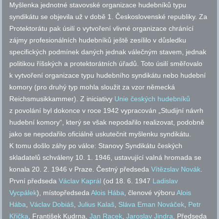
Myšlenka jednotné stavovské organizace hudebníků typu
syndikátu se objevila už v době 1. Československé republiky. Za
Protektorátu pak úsilí o vytvoření vlivné organizace chránící
zájmy profesionálních hudebníků ještě zesílilo v důsledku
specifických podmínek daných jednak válečným stavem, jednak
politikou říšských a protektorátních úřadů. Toto úsilí směřovalo
k vytvoření organizace typu hudebního syndikátu nebo hudební
komory (pro druhý typ mohla sloužit za vzor německá
Reichsmusikkammer). Z iniciativy
Unie českých hudebníků
z povolání byl dokonce v roce 1942 vypracován „Studijní návrh
hudební komory“, který se však nepodařilo realizovat, podobně
jako se nepodařilo oficiálně uskutečnit myšlenku syndikátu.
K tomu došlo záhy po válce: Stanovy Syndikátu českých
skladatelů schváleny 10. 1. 1946, ustavující valná hromada se
konala 20. 2. 1946 v Praze. Čestný předseda
Vítězslav Novák
.
První předseda
Václav Kaprál
(od 18. 6. 1947
Ladislav
Vycpálek
), místopředseda
Alois Hába
, členové výboru
Alois
Hába
,
Václav Dobiáš
,
Julius Kalaš
,
Sláva Eman Nováček
,
Petr
Křička
, František Kudrna,
Jan Racek
,
Jaroslav Jindra
. Předseda