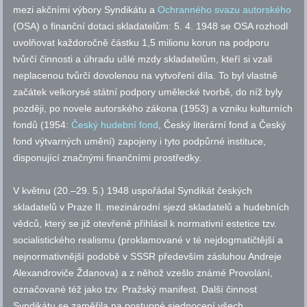
mezi akčními výbory Syndikátu a
Ochranného svazu autorského
(OSA) o finanční dotaci skladatelům: 5. 4. 1948 se OSA rozhodl
uvolňovat každoročně částku 1,5 milionu korun na podporu
tvůrčí činnosti a úhradu ušlé mzdy skladatelům, kteří si vzali
neplacenou tvůrčí dovolenou na vytvoření díla. To byl vlastně
začátek velkorysé státní podpory umělecké tvorbě, do níž byly
později, po novele autorského zákona (1953) a vzniku kulturních
fondů (1954:
Český hudební fond
, Český literární fond a Český
fond výtvarných umění) zapojeny i tyto podpůrné instituce,
disponující značnými finančními prostředky.
V květnu (20.–29. 5.) 1948 uspořádal Syndikát českých
skladatelů v Praze II. mezinárodní sjezd skladatelů a hudebních
vědců, který se již otevřeně přihlásil k normativní estetice
tzv.
socialistického realismu (proklamované v té nejdogmatičtější a
nejnormativnější podobě v SSSR především zásluhou Andreje
Alexandroviče Ždanova) a z něhož vzešlo známé Provolání,
označované též jako
tzv.
Pražský manifest. Další činnost
Syndikátu se zaměřila na postupné sjednocení všech