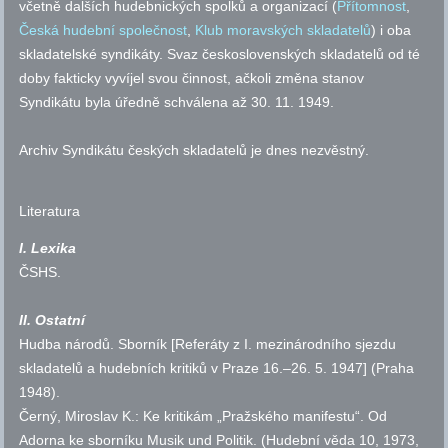
včetně dalších hudebnických spolků a organizací (
Přítomnost
,
Česká hudební společnost
,
Klub moravských skladatelů
) i oba
skladatelské syndikáty. Svaz československých skladatelů od té
doby fakticky vyvíjel svou činnost, ačkoli změna stanov
Syndikátu byla úředně schválena až 30. 11. 1949.
Archiv Syndikátu českých skladatelů je dnes nezvěstný.
Literatura
I. Lexika
ČSHS
.
II. Ostatní
Hudba národů. Sborník [Referáty z I. mezinárodního sjezdu
skladatelů a hudebních kritiků v Praze 16.–26. 5. 1947] (Praha
1948).
Černý, Miroslav K.: Ke kritikám „Pražského manifestu“. Od
Adorna ke sborníku Musik und Politik. (Hudební věda 10, 1973,