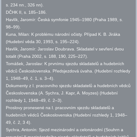
s.
234 nn., 326 nn).
DČHK
II,
s.
185–186.
Havlík, Jaromír: Česká symfonie 1945–1980 (Praha 1989,
s.
98–99).
Kuna, Milan: K problému národní očisty. Případ K. B. Jiráka
(Hudební věda 30, 1993,
s.
195–224).
Havlík, Jaromír: Jaroslav Doubrava. Skladatel v sevření dvou
totalit (Praha 2002,
s.
188, 190, 225–227).
Tomášek, Jaroslav: K prvnímu sjezdu skladatelů a hudebních
vědců Československa. Předsjezdová úvaha. (Hudební rozhledy
1, 1948–49,
č.
1,
s.
3–4).
Dokumenty z I. pracovního sjezdu skladatelů a hudebních vědců
Československa (A. Sychra, J. Kapr, A. Moyzes) (Hudební
rozhledy 1, 1948–49,
č.
2–3).
Proslovy pronesené na I. pracovním sjezdu skladatelů a
hudebních vědců Československa (Hudební rozhledy 1, 1948–
49,
č.
2, 3 4).
Sychra, Antonín: Sjezd mezinárodní a celonárodní (Souhrn a