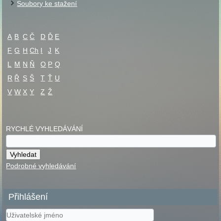
Soubory ke stažení
A
B
C
Č
D
Ď
E
F
G
H
Ch
I
J
K
L
M
N
Ň
O
P
Q
R
Ř
S
Š
T
Ť
U
V
W
X
Y
Z
Ž
RYCHLÉ VYHLEDÁVÁNÍ
Podrobné vyhledávání
Přihlášení