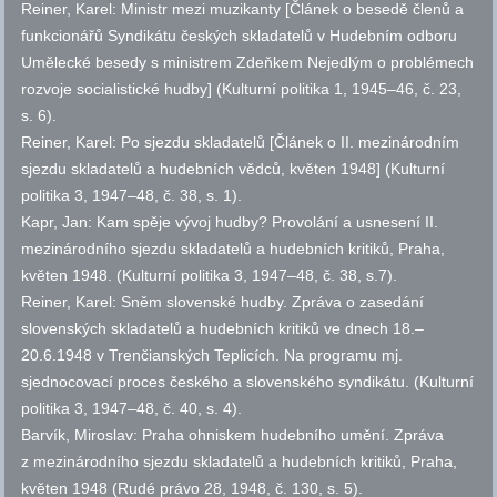
Reiner, Karel: Ministr mezi muzikanty [Článek o besedě členů a
funkcionářů Syndikátu českých skladatelů v Hudebním odboru
Umělecké besedy s ministrem Zdeňkem Nejedlým o problémech
rozvoje socialistické hudby] (Kulturní politika 1, 1945–46,
č.
23,
s.
6).
Reiner, Karel: Po sjezdu skladatelů [Článek o II. mezinárodním
sjezdu skladatelů a hudebních vědců, květen 1948] (Kulturní
politika 3, 1947–48,
č.
38,
s.
1).
Kapr, Jan: Kam spěje vývoj hudby? Provolání a usnesení II.
mezinárodního sjezdu skladatelů a hudebních kritiků, Praha,
květen 1948. (Kulturní politika 3, 1947–48,
č.
38, s.7).
Reiner, Karel: Sněm slovenské hudby. Zpráva o zasedání
slovenských skladatelů a hudebních kritiků ve dnech 18.–
20.6.1948 v Trenčianských Teplicích. Na programu mj.
sjednocovací proces českého a slovenského syndikátu. (Kulturní
politika 3, 1947–48,
č.
40,
s.
4).
Barvík, Miroslav: Praha ohniskem hudebního umění. Zpráva
z mezinárodního sjezdu skladatelů a hudebních kritiků, Praha,
květen 1948 (Rudé právo 28, 1948,
č.
130,
s.
5).