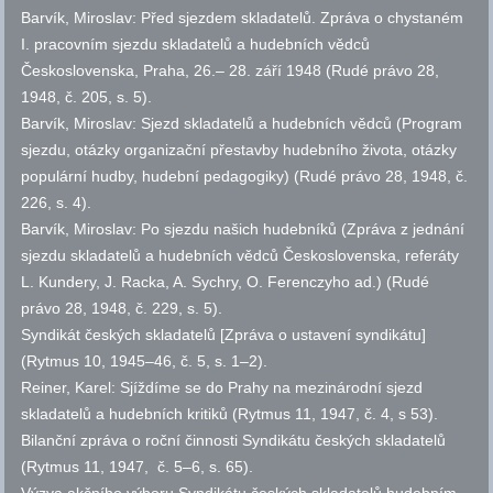
Barvík, Miroslav: Před sjezdem skladatelů. Zpráva o chystaném
I. pracovním sjezdu skladatelů a hudebních vědců
Československa, Praha, 26.– 28. září 1948 (Rudé právo 28,
1948,
č.
205,
s.
5).
Barvík, Miroslav: Sjezd skladatelů a hudebních vědců (Program
sjezdu, otázky organizační přestavby hudebního života, otázky
populární hudby, hudební pedagogiky) (Rudé právo 28, 1948,
č.
226,
s.
4).
Barvík, Miroslav: Po sjezdu našich hudebníků (Zpráva z jednání
sjezdu skladatelů a hudebních vědců Československa, referáty
L. Kundery, J. Racka, A. Sychry, O. Ferenczyho ad.) (Rudé
právo 28, 1948,
č.
229,
s.
5).
Syndikát českých skladatelů [Zpráva o ustavení syndikátu]
(Rytmus 10, 1945–46,
č.
5,
s.
1–2).
Reiner, Karel: Sjíždíme se do Prahy na mezinárodní sjezd
skladatelů a hudebních kritiků (Rytmus 11, 1947,
č.
4, s 53).
Bilanční zpráva o roční činnosti Syndikátu českých skladatelů
(Rytmus 11, 1947,
č.
5–6,
s.
65).