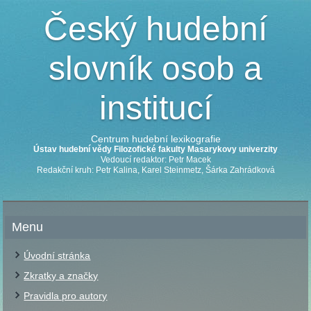
Český hudební
slovník osob a
institucí
Centrum hudební lexikografie
Ústav hudební vědy Filozofické fakulty Masarykovy univerzity
Vedoucí redaktor: Petr Macek
Redakční kruh: Petr Kalina, Karel Steinmetz, Šárka Zahrádková
Menu
Úvodní stránka
Zkratky a značky
Pravidla pro autory