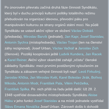
Po únorovém převratu začíná druhá fáze činnosti Syndikátu,
který byl v duchu principů kulturní politiky totalitního režimu
přebudován na organizaci ideovou, převodní páku pro
manipulování kulturou ze strany orgánů státní moci. Na půdě
Syndikátu se ustavil akční výbor ve složení
Václav Dobiáš
(předseda),
Miroslav Barvík
(jednatel),
Jan Kapr
,
Josef Stanislav
,
Antonín Sychra
(místopředseda),
Václav Trojan
(ten na členství
záhy rezignoval), Josef Urban,
Václav Vačkář
a
Jaroslav Zich
(členové). Později kooptováni ještě
Ludvík Kundera
,
Jan Racek
a
Karel Reiner
. Akční výbor okamžitě zahájil „očistu“ členské
základny Syndikátu: mezi prvními postiženými vyloučením ze
Syndikátu a zákazem veřejné činnosti byli
např.
Leoš Firkušný
,
Jaroslav Křička
,
Jan Miroslav Květ
,
Karel Boleslav Jirák
,
Bořivoj
Mikoda
,
Antonín Modr
,
František Pala
,
Vilém Petrželka
,
František Spilka
. Po nich přišli na řadu ještě další: Už 28. 2.
1948 vystřídal dosavadního místopředsedu Syndikátu
Aloise
Hábu
v jeho funkci
Josef Stanislav
a na místě jednatele vystřídal
Slávu Emana Nováčka
Josef Urban. Zároveň došlo k dohodě