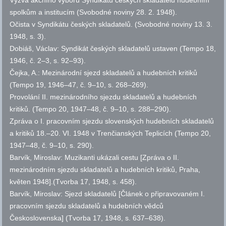
Výzva akčního výboru Syndikátu českých skladatelů hudebním
spolkům a institucím (Svobodné noviny 28. 2. 1948).
Očista v Syndikátu českých skladatelů. (Svobodné noviny 13. 3.
1948,
s.
3).
Dobiáš, Václav: Syndikát českých skladatelů ustaven (Tempo 18,
1946,
č.
2–3,
s.
92–93).
Čejka, A.: Mezinárodní sjezd skladatelů a hudebních kritiků
(Tempo 19, 1946–47,
č.
9–10,
s.
268–269).
Provolání II. mezinárodního sjezdu skladatelů a hudebních
kritiků. (Tempo 20, 1947–48,
č.
9–10,
s.
288–290).
Zpráva o I. pracovním sjezdu slovenských hudebních skladatelů
a kritiků 18.–20. VI. 1948 v Trenčianských Teplicích (Tempo 20,
1947–48,
č.
9–10,
s.
290).
Barvík, Miroslav: Muzikanti ukázali cestu [Zpráva o II.
mezinárodním sjezdu skladatelů a hudebních kritiků, Praha,
květen 1948].(Tvorba 17, 1948,
s.
458).
Barvík, Miroslav: Sjezd skladatelů [Článek o připravovaném I.
pracovním sjezdu skladatelů a hudebních vědců
Československa] (Tvorba 17, 1948,
s.
637–638).