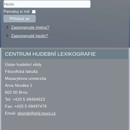
Uživatelské
jméno
Heslo
Pamatuj si mě
Přihlásit se
Zapomenuté jméno?
Zapomenuté heslo?
CENTRUM HUDEBNÍ LEXIKOGRAFIE
Ústav hudební vědy
Filozofická fakulta
Masarykova univerzita
Arna Nováka 1
602 00 Brno
Tel: +420 5 49494623
Fax: +420 5 49497478
Email:
slovnik@phil.muni.cz