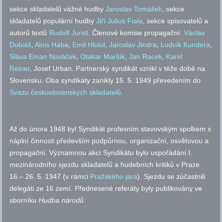
sekce skladatelů vážné hudby
Jaroslav Tomášek
, sekce
skladatelů populární hudby
Jiří Julius Fiala
, sekce spisovatelů a
autorů textů
Rudolf Jurist
. Členové komise propagační:
Václav
Dobiáš
,
Alois Hába
,
Emil Hlobil
,
Jaroslav Jindra
,
Ludvík Kundera
,
Sláva Eman Nováček
,
Otakar Maršík
,
Jan Racek
,
Karel
Reiner
, Josef Urban. Partnerský syndikát vznikl v téže době na
Slovensku. Oba syndikáty zanikly 15. 5. 1949 převedením do
Svazu československých skladatelů
.
Až do února 1948 byl Syndikát profesním stavovským spolkem s
náplní činnosti především podpůrnou, organizační, osvětovou a
propagační. Významnou akcí Syndikátu bylo uspořádání I.
mezinárodního sjezdu skladatelů a hudebních kritiků v Praze
16.– 26. 5. 1947 (v rámci
Pražského jara
). Sjezdu se zúčastnili
delegáti ze 16 zemí. Přednesené referáty byly publikovány ve
sborníku
Hudba národů
.