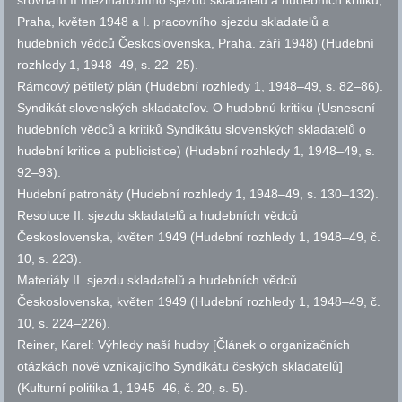
srovnání II.mezinárodního sjezdu skladatelů a hudebních kritiků,
Praha, květen 1948 a I. pracovního sjezdu skladatelů a
hudebních vědců Československa, Praha. září 1948) (Hudební
rozhledy 1, 1948–49,
s.
22–25).
Rámcový pětiletý plán (Hudební rozhledy 1, 1948–49,
s.
82–86).
Syndikát slovenských skladateľov. O hudobnú kritiku (Usnesení
hudebních vědců a kritiků Syndikátu slovenských skladatelů o
hudební kritice a publicistice) (Hudební rozhledy 1, 1948–49,
s.
92–93).
Hudební patronáty (Hudební rozhledy 1, 1948–49,
s.
130–132).
Resoluce II. sjezdu skladatelů a hudebních vědců
Československa, květen 1949 (Hudební rozhledy 1, 1948–49,
č.
10,
s.
223).
Materiály II. sjezdu skladatelů a hudebních vědců
Československa, květen 1949 (Hudební rozhledy 1, 1948–49,
č.
10,
s.
224–226).
Reiner, Karel: Výhledy naší hudby [Článek o organizačních
otázkách nově vznikajícího Syndikátu českých skladatelů]
(Kulturní politika 1, 1945–46,
č.
20,
s.
5).