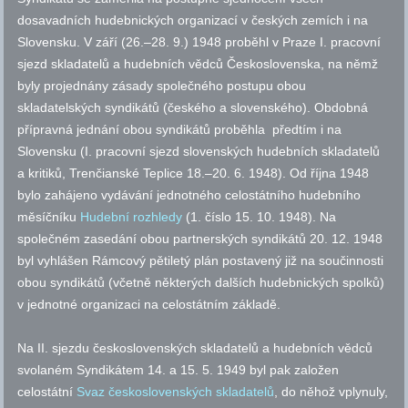
dosavadních hudebnických organizací v českých zemích i na
Slovensku. V září (26.–28. 9.) 1948 proběhl v Praze I. pracovní
sjezd skladatelů a hudebních vědců Československa, na němž
byly projednány zásady společného postupu obou
skladatelských syndikátů (českého a slovenského). Obdobná
přípravná jednání obou syndikátů proběhla předtím i na
Slovensku (I. pracovní sjezd slovenských hudebních skladatelů
a kritiků, Trenčianské Teplice 18.–20. 6. 1948). Od října 1948
bylo zahájeno vydávání jednotného celostátního hudebního
měsíčníku
Hudební rozhledy
(1. číslo 15. 10. 1948). Na
společném zasedání obou partnerských syndikátů 20. 12. 1948
byl vyhlášen Rámcový pětiletý plán postavený již na součinnosti
obou syndikátů (včetně některých dalších hudebnických spolků)
v jednotné organizaci na celostátním základě.
Na II. sjezdu československých skladatelů a hudebních vědců
svolaném Syndikátem 14. a 15. 5. 1949 byl pak založen
celostátní
Svaz československých skladatelů
, do něhož vplynuly,