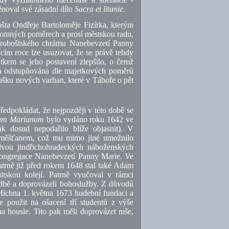
ěnoval své zásadní dílo
Sacra et litanie.
ošta Ondřeje Bartoloměje Fizírka, kterým
romných poměrech a prosí městskou radu,
 proboštského chrámu Nanebevzetí Panny
cím roce lze usuzovat, že se právě tehdy
kem se jeho postavení zlepšilo, o čemž
la odstupňována dle majetkových poměrů
šku nových varhan, které v Táboře o pět
dpokládat, že nejpozději v této době se
um Marianum
bylo vydáno roku 1642 ve
k dosud nepodařilo blíže objasnit). V
 měšťanem, což mu mimo jiné umožnilo
dvou jindřichohradeckých náboženských
 kongregace Nanebevzetí Panny Marie. Ve
 patrně již před rokem 1648 stal také Adam
itskou kolejí. Patrně vyučoval v rámci
hudbě a doprovázeli bohoslužby. Z důvodů
l Michna 1. května 1673 hudební fundaci a
e použit na ošacení tří studentů z výše
 na housle. Tito pak měli doprovázet mše,