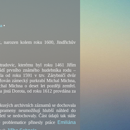
ra
•
ík, narozen kolem roku 1600, Jindřichův
radovic, kterému byl roku 1461 Jiřím
vádí prvního známého hudebníka rodu –
nila od roku 1591 v
tzv.
Zárybničí dvůr
žován zámecký purkrabí Michal Michna,
chal Michna o deset let později zemřel.
 jistá Dorota, od roku 1612 provdána za
 kusých archivních záznamů se dochovala
o prameny neumožňují hlubší náhled do
letí se nedochovaly. Část údajů tak stále
é problematice přinesly práce
Emiliána