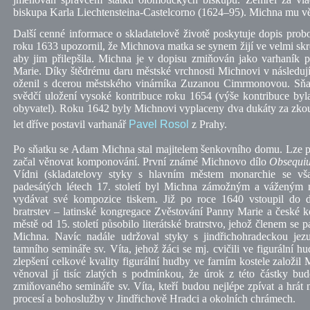
biskupa Karla Liechtensteina-Castelcorno (1624–95). Michna mu
v
Další cenné informace o skladatelově životě poskytuje dopis prob
roku 1633 upozornil, že Michnova matka se synem žijí ve velmi sk
aby jim přilepšila. Michna je v dopisu zmiňován jako varhaník
Marie. Díky štědrému daru městské vrchnosti Michnovi v následují
oženil s dcerou městského vinárníka Zuzanou Cimrmonovou. Sňat
svědčí uložení vysoké kontribuce roku 1654 (výše kontribuce by
obyvatel). Roku 1642 byly Michnovi vyplaceny dva dukáty za zkou
let dříve postavil varhanář
Pavel Rosol
z Prahy.
Po sňatku se Adam Michna stal majitelem šenkovního domu. Lze pře
začal věnovat komponování. První známé Michnovo dílo
Obsequi
Vídni (skladatelovy styky s hlavním městem monarchie se vša
padesátých létech 17. století byl Michna zámožným a váženým
vydávat své kompozice tiskem. Již po roce 1640 vstoupil do 
bratrstev – latinské kongregace Zvěstování Panny Marie a české
městě od 15. století působilo literátské bratrstvo, jehož členem se
Michna. Navíc nadále udržoval styky s jindřichohradeckou jezu
tamního semináře
sv.
Víta, jehož žáci se mj. cvičili ve figurální 
zlepšení celkové kvality figurální hudby ve farním kostele založi
věnoval jí tisíc zlatých s podmínkou, že úrok z této částky bud
zmiňovaného semináře
sv.
Víta, kteří budou nejlépe zpívat a hrát
procesí a bohoslužby v Jindřichově Hradci a okolních chrámech.