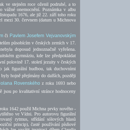
k ve stejném roce oženil podruhé, a to
ihlo vážné onemocnění. Poznámka v albu
istopadu 1676, ale již 22. září toho roku
mřel mezi 30. červnem (datum u Michnova
em
či
Pavlem Josefem Vejvanovským
telům působícím v českých zemích v 17.
nebyla doposud jednoznačně vyřešena.
zuitském gymnáziu, kde lze předpokládat
ní polovině 17. století jezuity v českých
o jak figurální hudbou, tak duchovními
 byly hojně přejímány do dalších, později
Holana Rovenského
z roku 1693 nebo
 jsou po kvalitativní stránce hodnoceny
roku 1642 použil Michna prvky nového -
ištěno ve Vídni. Pro autorovu figurální
urovaný rytmus, střídání sólových hlasů
oziční princip),
časté používání písňové
bách lze vycítit inspiraci dílem Claudia