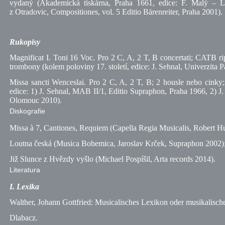
vydaný (Akademická tiskárna, Praha 1661, edice: F. Malý – 
z Otradovic, Compositiones, vol. 5 Editio Bärenreiter, Praha 2001).
Rukopisy
Magnificat I. Toni 16 Voc. Pro 2 C, A, 2 T, B concertati; CATB ripi
trombony (kolem poloviny 17. století, edice: J. Sehnal, Univerzita
Missa sancti Wenceslai. Pro 2 C, A, 2 T, B; 2 housle nebo cinky;
edice: 1) J. Sehnal,
MAB
II/1, Editio Supraphon, Praha 1966, 2) J.
Olomouc 2010).
Diskografie
Missa à 7, Cantiones, Requiem (Capella Regia Musicalis, Robert H
Loutna česká (Musica Bohemica, Jaroslav Krček, Supraphon 2002)
Již Slunce z Hvězdy vyšlo (Michael Pospíšil, Arta records 2014).
Literatura
I. Lexika
Walther, Johann Gottfried: Musicalisches Lexikon oder musikalisch
Dlabacz
.