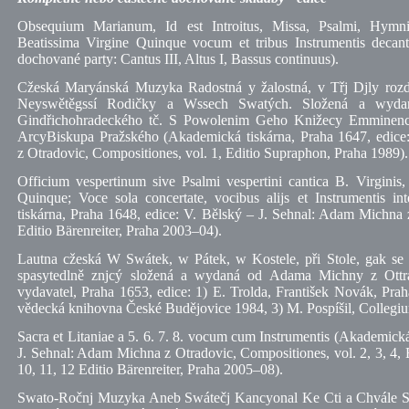
Obsequium Marianum, Id est Introitus, Missa, Psalmi, Hymni,
Beatissima Virgine Quinque vocum et tribus Instrumentis deca
dochované party: Cantus III, Altus I, Bassus continuus).
Cžeská Maryánská Muzyka Radostná y žalostná, v Třj Djly rozdě
Neyswětěgssí Rodičky a Wssech Swatých. Složená a wyd
Gindřichohradeckého tč. S Powolenim Geho Knižecy Emminenc
ArcyBiskupa Pražského (Akademická tiskárna, Praha 1647, edice
z Otradovic, Compositiones, vol. 1, Editio Supraphon, Praha 1989).
Officium vespertinum sive Psalmi vespertini cantica B. Virginis,
Quinque; Voce sola concertate, vocibus alijs et Instrumentis i
tiskárna, Praha 1648, edice: V. Bělský – J. Sehnal: Adam Michna z
Editio Bärenreiter, Praha 2003–04).
Lautna cžeská W Swátek, w Pátek, w Kostele, při Stole, gak se l
spasytedlně znjcý složená a wydaná od Adama Michny z Ottr
vydavatel, Praha 1653, edice: 1) E. Trolda, František Novák, Pra
vědecká knihovna České Budějovice 1984, 3) M. Pospíšil, Collegium
Sacra et Litaniae a 5. 6. 7. 8. vocum cum Instrumentis (Akademická
J. Sehnal: Adam Michna z Otradovic, Compositiones, vol. 2, 3, 4, 
10, 11, 12 Editio Bärenreiter, Praha 2005–08).
Swato-Ročnj Muzyka Aneb Swátečj Kancyonal Ke Cti a Chvále S