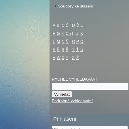
Soubory ke stažení
A
B
C
Č
D
Ď
E
F
G
H
Ch
I
J
K
L
M
N
Ň
O
P
Q
R
Ř
S
Š
T
Ť
U
V
W
X
Y
Z
Ž
RYCHLÉ VYHLEDÁVÁNÍ
Podrobné vyhledávání
Přihlášení