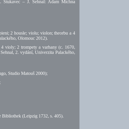
L. Štukavec – J. Sehnal: Adam Michna
eni; 2 housle; violu; violon; theorbu a 4
 Palackého, Olomouc 2012).
 4 violy; 2 trompety a varhany (c. 1670,
 Sehnal, 2. vydání, Univerzita Palackého,
ugo, Studio Matouš 2000);
;
e Bibliothek (Leipzig 1732,
s.
405).