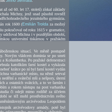
 pak
Jiřího Sehnala
.
ž od 60. let 17. století) získal základy
ichala Michny, jenž snad působil rovněž
jindřichohradeckého jezuitského gymnázia.
án rok 1600 (
Emilián Trolda
za možný
udiu pokračoval od roku 1615 v gramatice,
ity udržoval Michna i v pozdějším období,
tskou universitní tiskárnou v pražském
áboženskou situací. Ve městě postupně
ány. Novým vládcem dominia se po smrti
u a Košumberka. Po pražské defenestraci
brala katolíkům farní kostel a vykázala
 neboť krátce po ní byl farní kostel vydán
Michna varhanické místo, na němž setrval
 nedělní a sváteční mši a nešpory, úterní
ch a ostatních svátcích, a to ve farním i
obím a rokem nástupu na post varhaníka
studia či odejít mimo rodiště za účelem
dobí se též mohl prostřednictvím svého
 s uměnímilovným arcivévodou Leopoldem
stojník arcivévodovy armády, poté byl
dy významného mecenáše a sběratele -