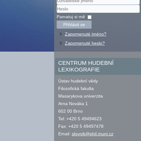
Uživatelské
jméno
Heslo
Pamatuj si mě
Přihlásit se
Zapomenuté jméno?
Zapomenuté heslo?
CENTRUM HUDEBNÍ
LEXIKOGRAFIE
Ústav hudební vědy
Filozofická fakulta
Masarykova univerzita
Arna Nováka 1
602 00 Brno
Tel: +420 5 49494623
Fax: +420 5 49497478
Email:
slovnik@phil.muni.cz