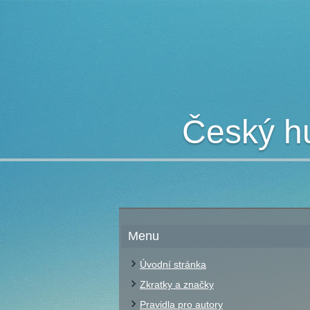
Český hu
Menu
Úvodní stránka
Zkratky a značky
Pravidla pro autory