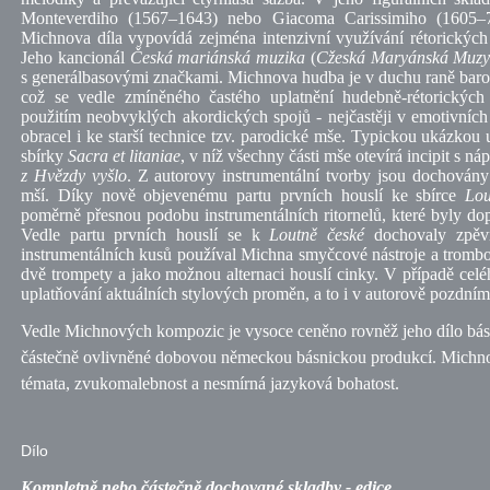
Monteverdiho (1567–1643) nebo Giacoma Carissimiho (1605–
Michnova díla vypovídá zejména intenzivní využívání rétorických 
Jeho kancionál
Česká mariánská muzika
(
Cžeská Maryánská Muz
s generálbasovými značkami. Michnova hudba je v duchu raně barok
což se vedle zmíněného častého uplatnění hudebně-rétorických
použitím neobvyklých akordických spojů - nejčastěji v emotivníc
obracel i ke starší technice
tzv.
parodické mše. Typickou ukázkou u
sbírky
Sacra et litaniae
, v níž všechny části mše otevírá incipit s 
z Hvězdy vyšlo
. Z autorovy instrumentální tvorby jsou dochován
mší. Díky nově objevenému partu prvních houslí ke sbírce
Lou
poměrně přesnou podobu instrumentálních ritornelů, které byly 
Vedle partu prvních houslí se k
Loutně české
dochovaly zpěvn
instrumentálních kusů používal Michna smyčcové nástroje a tromb
dvě trompety a jako možnou alternaci houslí cinky. V případě cel
uplatňování aktuálních stylových proměn, a to i v autorově pozdním
Vedle Michnových kompozic je vysoce ceněno rovněž jeho dílo básn
částečně ovlivněné dobovou německou básnickou produkcí.
Michno
témata, zvukomalebnost a nesmírná jazyková bohatost.
Dílo
Kompletně nebo částečně dochované skladby - edice