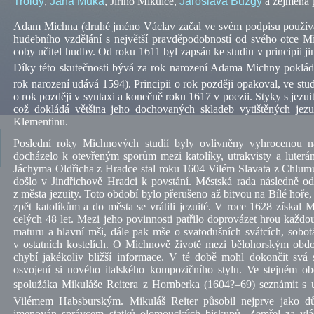
Troldy
,
Jana Muka
, Jiřího Mikulce,
Jaroslava Bužgy
a zejména
Adam Michna (druhé jméno Václav začal ve svém podpisu používat a
hudebního vzdělání s největší pravděpodobností od svého otce M
coby učitel hudby. Od roku 1611 byl zapsán ke studiu v principii 
Díky této skutečnosti bývá za rok narození Adama Michny poklád
rok narození udává 1594). Principii o rok později opakoval, ve st
o rok později v syntaxi a konečně roku 1617 v poezii. Styky s jezu
což dokládá většina jeho dochovaných skladeb vytištěných jezui
Klementinu.
Poslední roky Michnových studií byly ovlivněny vyhrocenou n
docházelo k otevřeným sporům mezi katolíky, utrakvisty a luter
Jáchyma Oldřicha z Hradce stal roku 1604 Vilém Slavata z Chlum
došlo v Jindřichově Hradci k povstání. Městská rada následně ode
z města jezuity. Toto období bylo přerušeno až bitvou na Bílé hoře,
zpět katolíkům a do města se vrátili jezuité. V roce 1628 získal 
celých 48 let. Mezi jeho povinnosti patřilo doprovázet hrou každou
maturu a hlavní mši, dále pak mše o svatodušních svátcích, sobotá
v ostatních kostelích. O Michnově životě mezi bělohorským obd
chybí jakékoliv bližší informace. V té době mohl dokončit svá 
osvojení si nového italského kompozičního stylu. Ve stejném ob
spolužáka Mikuláše Reitera z Hornberka (1604?
–
69) seznámit
Vilémem Habsburským. Mikuláš Reiter působil nejprve jako dů
jmenován správcem statků olomouckých biskupů. Zemřel za vlá