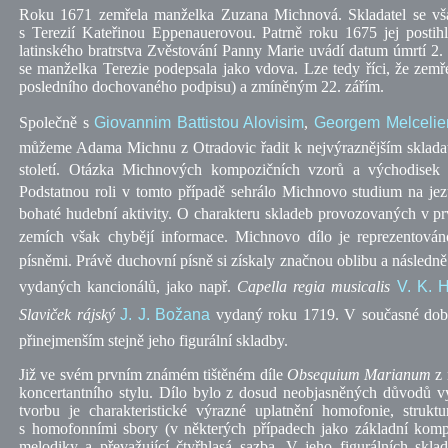
Roku 1671 zemřela manželka Zuzana Michnová. Skladatel se vša
s Terezií Kateřinou Eppenauerovou. Patrně roku 1675 jej post
latinského bratrstva Zvěstování Panny Marie uvádí datum úmrtí 2. l
se manželka Terezie podepsala jako vdova. Lze tedy říci, že ze
posledního dochovaného podpisu) a zmíněným 22. zářím.
Společně s
Giovannim Battistou Alovisim
,
Georgem Melceli
můžeme Adama Michnu z Otradovic řadit k nejvýraznějším sklada
století. Otázka Michnových kompozičních vzorů a východisek 
Podstatnou roli v tomto případě sehrálo Michnovo studium na je
bohaté hudební aktivity. O charakteru skladeb provozovaných v prv
zemích však chybějí informace.
Michnovo dílo je reprezentován
písněmi. Právě duchovní písně si získaly značnou oblibu a následně
vydaných kancionálů, jako
např.
Capella regia musicalis
V. K. 
Slaviček rájský
J. J. Božana
vydaný
roku 1719.
V současné době
přinejmenším stejně jeho figurální skladby.
Již ve svém prvním známém tištěném díle
Obsequium Marianum
z 
koncertantního stylu. Dílo bylo z dosud neobjasněných důvodů vyt
tvorbu je charakteristické výrazné uplatnění homofonie, strukt
s homofonními sbory (v některých případech jako základní komp
melodiky a
převažující čtyřhlasá sazba.
V jeho figurálních sklad