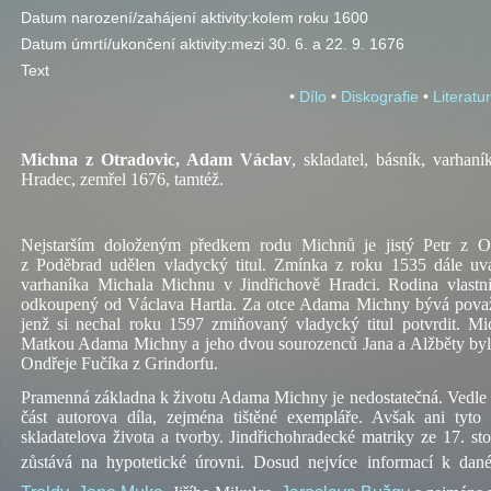
Datum narození/zahájení aktivity:
kolem roku 1600
Datum úmrtí/ukončení aktivity:
mezi 30. 6. a 22. 9. 1676
Text
•
Dílo
•
Diskografie
•
Literatu
Michna z Otradovic, Adam Václav
, skladatel, básník, varhan
Hradec, zemřel 1676, tamtéž.
Nejstarším doloženým předkem rodu Michnů je jistý Petr z Ot
z Poděbrad udělen vladycký titul. Zmínka z roku 1535 dále u
varhaníka Michala Michnu v Jindřichově Hradci. Rodina vlast
odkoupený od Václava Hartla. Za otce Adama Michny bývá pova
jenž si nechal roku 1597 zmiňovaný vladycký titul potvrdit. Mi
Matkou Adama Michny a jeho dvou sourozenců Jana a Alžběty byla
Ondřeje Fučíka z Grindorfu.
Pramenná základna k životu Adama Michny je nedostatečná. Vedle
část autorova díla, zejména tištěné exempláře. Avšak ani tyt
skladatelova života a tvorby. Jindřichohradecké matriky ze 17. sto
zůstává na hypotetické úrovni. Dosud nejvíce informací k dan