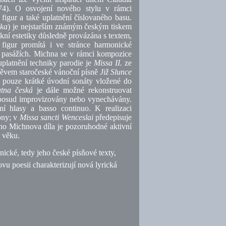
74).
O osvojení nového stylu v rámci
figur a také uplatnění číslovaného basu.
yka
) je nejstarším známým českým tiskem
ní estetiky důsledně provázána s textem,
 figur promítá i ve stránce harmonické
h pasážích. Michna se v rámci kompozice
platnění techniky parodie je
Missa II.
ze
nápěvem staročeské vánoční písně
Již Slunce
y pouze krátké úvodní sonáty vložené do
tna česká
je dále možné rekonstruovat
doposud improvizovány nebo vynechávány.
í hlasy a basso continuo.
K realizaci
ony; v
Missa sancti Wenceslai
předepisuje
ého Michnova díla je pozoruhodné aktivní
 věku.
ické, tedy jeho české písňové texty,
vu poesii charakterizují nová lyrická