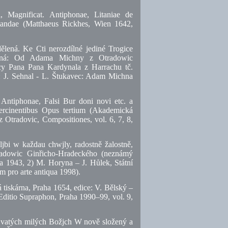
 Magnificat. Antiphonae, Litaniae de
ntandae (Matthaeus Rickhes, Wien 1642,
lená. Ke Cti nerozdílné jediné Trogice
aná: Od Adama Michny z Otradowic
y Pana Pana Kardynala z Harrachu tč.
: J. Sehnal - L. Štukavec: Adam Michna
 Antiphonae, Falsi Bur doni novi etc. a
ntercinentibus Opus tertium (Akademická
 Otradovic, Compositiones, vol. 6, 7, 8,
jbi w každau chwjly, radostně žalostně,
adowic Ginřicho-Hradeckého (neznámý
ha 1943, 2) M. Horyna – J. Hůlek, Státní
 pro arte antiqua 1998).
 tiskárna, Praha 1654, edice: V. Bělský –
Editio Supraphon, Praha 1990–99, vol. 9,
vatých milých Božjch W nově složený a