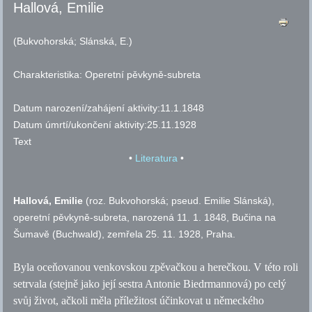
Hallová, Emilie
(Bukvohorská; Slánská, E.)
Charakteristika:
Operetní pěvkyně-subreta
Datum narození/zahájení aktivity:
11.1.1848
Datum úmrtí/ukončení aktivity:
25.11.1928
Text
•
Literatura
•
Hallová, Emilie
(
roz.
Bukvohorská;
pseud.
Emilie Slánská)
,
operetní pěvkyně-subreta, narozená 11. 1. 1848, Bučina na
Šumavě (Buch­wald), zemřela 25. 11. 1928, Praha.
Byla oceňovanou venkovskou zpěvačkou a herečkou. V této roli
setrvala (stejně jako její sestra Antonie Biedrmannová) po celý
svůj život, ačkoli měla příležitost účinkovat u německého