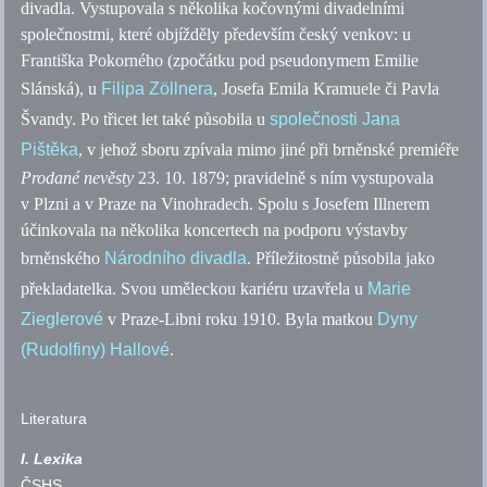
divadla. Vystupovala s několika kočovnými divadelními
společnostmi, které objížděly především český venkov: u
Františka Pokorného (zpočátku pod pseudonymem Emilie
Slánská), u
Filipa Zöllnera
, Josefa Emila Kramuele či Pavla
Švandy. Po třicet let také působila u
společnosti Jana
Pištěka
, v jehož sboru zpívala mimo jiné při brněnské premiéře
Prodané nevěsty
23. 10. 1879; pravidelně s ním vystupovala
v Plzni a v Praze na Vinohradech. Spolu s Josefem Illnerem
účinkovala na několika koncertech na podporu výstavby
brněnského
Národního divadla
. Příležitostně působila jako
překladatelka. Svou uměleckou kariéru uzavřela u
Marie
Zieglerové
v Praze-Libni roku 1910. Byla matkou
Dyny
(Rudolfiny) Hallové
.
Literatura
I. Lexika
ČSHS
.