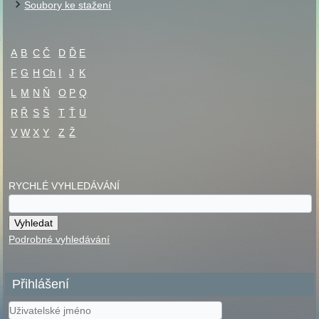
Soubory ke stažení
A
B
C
Č
D
Ď
E
F
G
H
Ch
I
J
K
L
M
N
Ň
O
P
Q
R
Ř
S
Š
T
Ť
U
V
W
X
Y
Z
Ž
RYCHLÉ VYHLEDÁVÁNÍ
Podrobné vyhledávání
Přihlášení