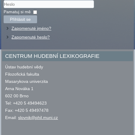
Uživatelské
jméno
Heslo
Pamatuj si mě
Přihlásit se
Zapomenuté jméno?
Zapomenuté heslo?
CENTRUM HUDEBNÍ LEXIKOGRAFIE
Ústav hudební vědy
Filozofická fakulta
Masarykova univerzita
Arna Nováka 1
602 00 Brno
Tel: +420 5 49494623
Fax: +420 5 49497478
Email:
slovnik@phil.muni.cz