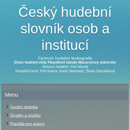
Český hudební
slovník osob a
institucí
Centrum hudební lexikografie
Ústav hudební vědy Filozofické fakulty Masarykovy univerzity
Vedoucí redaktor: Petr Macek
Redakční kruh: Petr Kalina, Karel Steinmetz, Šárka Zahrádková
Menu
Úvodní stránka
Zkratky a značky
Pravidla pro autory