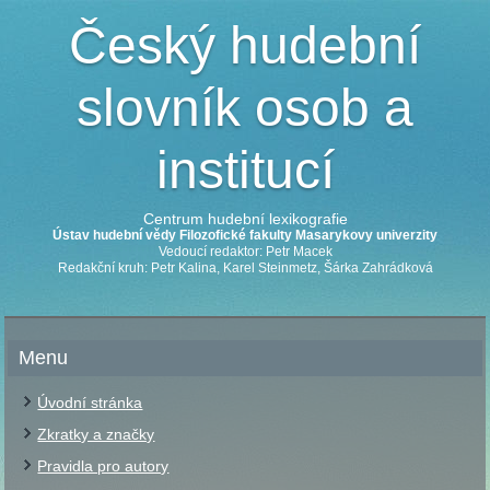
Český hudební
slovník osob a
institucí
Centrum hudební lexikografie
Ústav hudební vědy Filozofické fakulty Masarykovy univerzity
Vedoucí redaktor: Petr Macek
Redakční kruh: Petr Kalina, Karel Steinmetz, Šárka Zahrádková
Menu
Úvodní stránka
Zkratky a značky
Pravidla pro autory