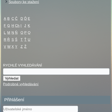
Soubory ke stažení
A
B
C
Č
D
Ď
E
F
G
H
Ch
I
J
K
L
M
N
Ň
O
P
Q
R
Ř
S
Š
T
Ť
U
V
W
X
Y
Z
Ž
RYCHLÉ VYHLEDÁVÁNÍ
Podrobné vyhledávání
Přihlášení