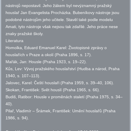
nástrojů nepostavil. Jeho žákem byl nevýznamný pražský
houslař Jan Evangelista Procházka. Bubeníkovy nástroje jsou
podobné nástrojům jeho učitele. Stavěl také podle modelu
Amati, tyto nástroje však nejsou tak zdařilé. Jeho práce nese
znaky pražské školy.
Literatura
Homolka, Eduard Emanuel Karel: Životopisné zprávy o
houslařích v Praze a okolí (Praha 1896,
s.
17).
Mařák, Jan: Housle (Praha 1923,
s.
19–22).
Kůs, Lev: Vývoj pražského houslařství (Hudba a národ, Praha
1940,
s.
107–113).
Jalovec, Karel: Čeští houslaři (Praha 1959,
s.
39–40, 106).
Skokan, František: Svět houslí (Praha 1965,
s.
66).
Budiš, Ratibor: Housle v proměnách staletí (Praha 1975,
s.
34–
40).
Pilař, Vladimír – Šrámek, František: Umění houslařů (Praha
1986,
s.
94).