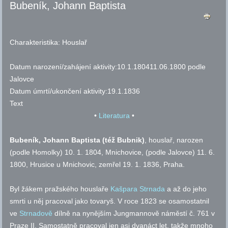
Bubeník, Johann Baptista
Charakteristika:
Houslař
Datum narození/zahájení aktivity:
10.1.1804
11.06.1800 podle
Jalovce
Datum úmrtí/ukončení aktivity:
19.1.1836
Text
•
Literatura
•
Bubeník, Johann Baptista (též Bubnik)
, houslař, narozen
(podle Homolky) 10. 1. 1804, Mnichovice, (podle Jalovce) 11. 6.
1800, Hrusice u Mnichovic, zemřel 19. 1. 1836, Praha.
Byl žákem pražského houslaře
Kašpara Strnada
a až do jeho
smrti u něj pracoval jako tovaryš. V roce 1823 se osamostatnil
ve
Strnadově
dílně na nynějším Jungmannově náměstí
č.
761 v
Praze II. Samostatně pracoval jen asi dvanáct let, takže mnoho