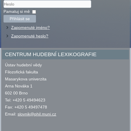
Uživatelské
jméno
Heslo
Pamatuj si mě
Přihlásit se
Zapomenuté jméno?
Zapomenuté heslo?
CENTRUM HUDEBNÍ LEXIKOGRAFIE
Ústav hudební vědy
Filozofická fakulta
Masarykova univerzita
Arna Nováka 1
602 00 Brno
Tel: +420 5 49494623
Fax: +420 5 49497478
Email:
slovnik@phil.muni.cz