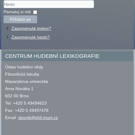
Uživatelské
jméno
Heslo
Pamatuj si mě
Přihlásit se
Zapomenuté jméno?
Zapomenuté heslo?
CENTRUM HUDEBNÍ LEXIKOGRAFIE
Ústav hudební vědy
Filozofická fakulta
Masarykova univerzita
Arna Nováka 1
602 00 Brno
Tel: +420 5 49494623
Fax: +420 5 49497478
Email:
slovnik@phil.muni.cz