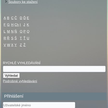
Soubory ke stažení
A
B
C
Č
D
Ď
E
F
G
H
Ch
I
J
K
L
M
N
Ň
O
P
Q
R
Ř
S
Š
T
Ť
U
V
W
X
Y
Z
Ž
RYCHLÉ VYHLEDÁVÁNÍ
Podrobné vyhledávání
Přihlášení