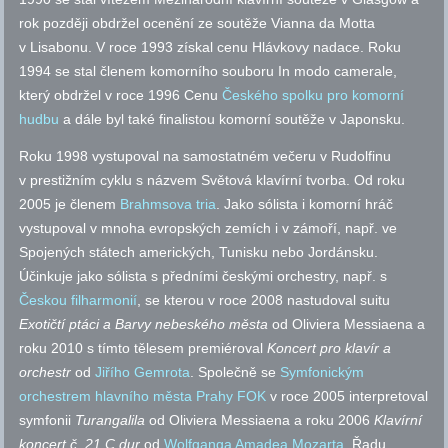
rok později obdržel ocenění ze soutěže Vianna da Motta
v Lisabonu. V roce 1993 získal cenu Hlávkovy nadace. Roku
1994 se stal členem komorního souboru In modo camerale,
který obdržel v roce 1996 Cenu
Českého spolku pro komorní
hudbu
a dále byl také finalistou komorní soutěže v Japonsku.
Roku 1998 vystupoval na samostatném večeru v Rudolfinu
v prestižním cyklu s názvem Světová klavírní tvorba. Od roku
2005 je členem
Brahmsova tria
. Jako sólista i komorní hráč
vystupoval v mnoha evropských zemích i v zámoří,
např.
ve
Spojených státech amerických, Tunisku nebo Jordánsku.
Účinkuje jako sólista s předními českými orchestry,
např.
s
Českou filharmonií
, se kterou v roce 2008 nastudoval suitu
Exotičtí ptáci a Barvy nebeského města
od Oliviera Messiaena a
roku 2010 s tímto tělesem premiéroval
Koncert pro klavír a
orchestr
od
Jiřího Gemrota
. Společně se
Symfonickým
orchestrem hlavního města Prahy FOK
v roce 2005 interpretoval
symfonii
Turangalila
od Oliviera Messiaena a roku 2006
Klavírní
koncert
č.
21 C dur
od
Wolfganga Amadea Mozarta
. Řadu