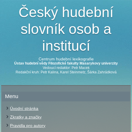
Český hudební
slovník osob a
institucí
Centrum hudební lexikografie
Ústav hudební vědy Filozofické fakulty Masarykovy univerzity
Vedoucí redaktor: Petr Macek
Redakční kruh: Petr Kalina, Karel Steinmetz, Šárka Zahrádková
Menu
Úvodní stránka
Zkratky a značky
Pravidla pro autory