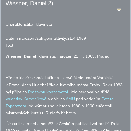
Wiesner, Daniel 2)
Charakteristika:
klavírista
Datum narození/zahájení aktivity:
21.4.1969
Text
Wiesner, Daniel
, klavírista, narozen 21. 4. 1969, Praha.
Hře na klavír se začal učit na Lidové škole umění Voršilská
v Praze, dnes Hudební škole hlavního města Prahy. Roku 1983
byl přijat na
Pražskou konzervatoř
, kde studoval ve třídě
Valentiny Kameníkové
a dále na
AMU
pod vedením
Petera
Toperczera
. Ve Výmaru se v letech 1988 a 1990 zúčastnil
mistrovských kurzů u Rudolfa Kehrera.
Účastnil se mnoha soutěží v České republice i zahraničí. Roku
1990 se stal vítězem Mezinárodní klavírní soutěže v Glasgow a