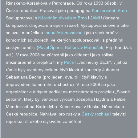
Rimskeho-Korsakova v Petrohradě. Od roku 1993 působil v
České republice. Pracoval jako pedagog na
Konzervatoři Brno
.
Spolupracoval s
Národním divadlem Brno
i
JAMU
(katedra
kompozice, dirigování a operní režie). Vystupoval sólově a také
se svojí manželkou
Innou Aslamasovou
i jako spoluhráč v
komorních souborech, ve kterých spolupracoval i s předními
českými umělci (
Pavel Šporcl
,
Bohuslav Matoušek
, Filip Bandžak
ad.). V roce 2008 se zúčastnil jako dirigent i jako sólista
mezinárodního projektu firmy
Petrof
„Jedinečný Bach“, v jehož
rámci byly uvedeny celkem čtyři klavírní koncerty Johanna
Sebastiana Bacha (pro jeden, dva, tři i čtyři klavíry s
doprovodem komorního orchestru). V roce 2009 se jako
organizátor a dirigent podílel na mezinárodním projektu „Slavné
setkání“, který byl věnován výročím Josepha Haydna a Felixe
Mendelssohna-Bartoldyho. Koncertoval v Rusku, Německu a
České republice. Nahrával pro ruský a
Český rozhlas
i televizi
repertoár širokého stylového zaměření.