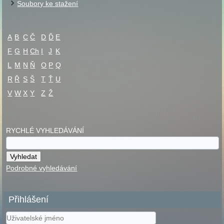
Soubory ke stažení
A
B
C
Č
D
Ď
E
F
G
H
Ch
I
J
K
L
M
N
Ň
O
P
Q
R
Ř
S
Š
T
Ť
U
V
W
X
Y
Z
Ž
RYCHLÉ VYHLEDÁVÁNÍ
Podrobné vyhledávání
Přihlášení