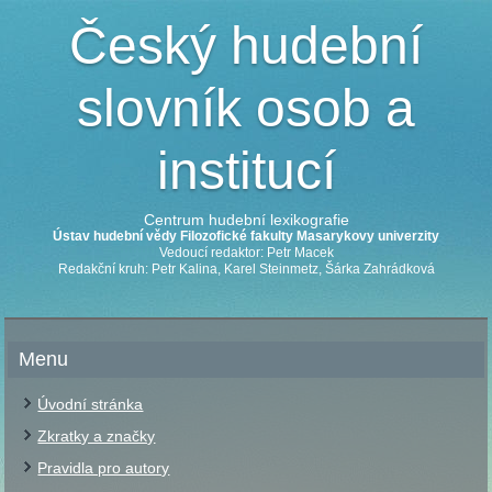
Český hudební
slovník osob a
institucí
Centrum hudební lexikografie
Ústav hudební vědy Filozofické fakulty Masarykovy univerzity
Vedoucí redaktor: Petr Macek
Redakční kruh: Petr Kalina, Karel Steinmetz, Šárka Zahrádková
Menu
Úvodní stránka
Zkratky a značky
Pravidla pro autory