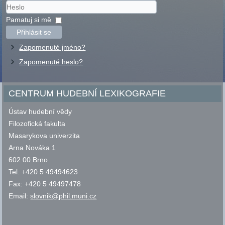
Uživatelské
jméno
Heslo
Pamatuj si mě
Přihlásit se
Zapomenuté jméno?
Zapomenuté heslo?
CENTRUM HUDEBNÍ LEXIKOGRAFIE
Ústav hudební vědy
Filozofická fakulta
Masarykova univerzita
Arna Nováka 1
602 00 Brno
Tel: +420 5 49494623
Fax: +420 5 49497478
Email:
slovnik@phil.muni.cz