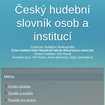
Český hudební
slovník osob a
institucí
Centrum hudební lexikografie
Ústav hudební vědy Filozofické fakulty Masarykovy univerzity
Vedoucí redaktor: Petr Macek
Redakční kruh: Petr Kalina, Karel Steinmetz, Šárka Zahrádková
Menu
Úvodní stránka
Zkratky a značky
Pravidla pro autory