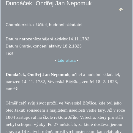
Dundáček, Ondřej Jan Nepomuk
Charakteristika:
Učitel, hudební skladatel.
Datum narození/zahájení aktivity:
14.11.1782
Datum úmrtí/ukončení aktivity:
18.2.1823
Text
•
Literatura
•
Dundáček, Ondřej Jan Nepomuk
, učitel a hudební skladatel,
narozen 14. 11. 1782, Veverská Bítýška, zemřel 18. 2. 1823,
tamtéž.
Téměř celý svůj život prožil ve Veverské Bítýšce, kde byl jeho
otec Jakub sousedem a majitelem usedlosti vedle fary. Již v roce
1804 zastupoval na škole rektora Jiřího Vařechu, který pro stáří
nebyl schopen výuky. Po 27 měsících, za které dostával jenom
stravu a 14 zlatých ročně, prosil vrchnostenskou kancelář, aby