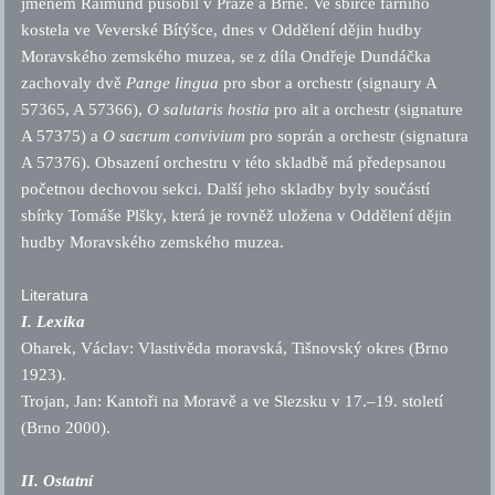
jménem Raimund působil v Praze a Brně. Ve sbírce farního
kostela ve Veverské Bítýšce, dnes v Oddělení dějin hudby
Moravského zemského muzea, se z díla Ondřeje Dundáčka
zachovaly dvě
Pange lingua
pro sbor a orchestr (signaury A
57365, A 57366),
O salutaris hostia
pro alt a orchestr (signature
A 57375) a
O sacrum convivium
pro soprán a orchestr (signatura
A 57376). Obsazení orchestru v této skladbě má předepsanou
početnou dechovou sekci. Další jeho skladby byly součástí
sbírky Tomáše Plšky, která je rovněž uložena v Oddělení dějin
hudby Moravského zemského muzea.
Literatura
I. Lexika
Oharek, Václav: Vlastivěda moravská, Tišnovský okres (Brno
1923).
Trojan, Jan: Kantoři na Moravě a ve Slezsku v 17.–19. století
(Brno 2000).
II. Ostatní