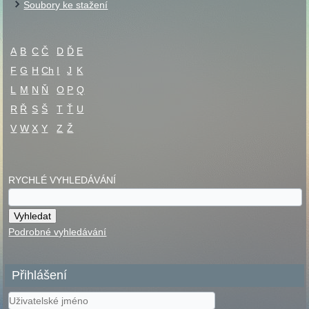
Soubory ke stažení
A
B
C
Č
D
Ď
E
F
G
H
Ch
I
J
K
L
M
N
Ň
O
P
Q
R
Ř
S
Š
T
Ť
U
V
W
X
Y
Z
Ž
RYCHLÉ VYHLEDÁVÁNÍ
Podrobné vyhledávání
Přihlášení