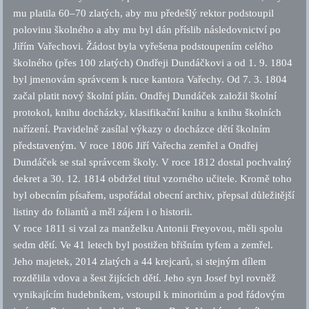
mu platila 60–70 zlatých, aby mu předešlý rektor podstoupil
polovinu školného a aby mu byl dán příslib následovnictví po
Jiřím Vařechovi. Žádost byla vyřešena podstoupením celého
školného (přes 100 zlatých) Ondřeji Dundáčkovi a od 1. 9. 1804
byl jmenovám správcem k ruce kantora Vařechy. Od 7. 3. 1804
začal platit nový školní plán. Ondřej Dundáček založil školní
protokol, knihu docházky, klasifikační knihu a knihu školních
nařízení. Pravidelně zasílal výkazy o docházce dětí školním
představeným. V roce 1806 Jiří Vařecha zemřel a Ondřej
Dundáček se stal správcem školy. V roce 1812 dostal pochvalný
dekret a 30. 12. 1814 obdržel titul vzorného učitele. Kromě toho
byl obecním písařem, uspořádal obecní archiv, přepsal důležitější
listiny do foliantů a měl zájem i o historii.
V roce 1811 si vzal za manželku Antonii Freyovou, měli spolu
sedm dětí. Ve 41 letech byl postižen břišním tyfem a zemřel.
Jeho majetek, 2014 zlatých a 44 krejcarů, si stejným dílem
rozdělila vdova a šest žijících dětí. Jeho syn Josef byl rovněž
vynikajícím hudebníkem, vstoupil k minoritům a pod řádovým