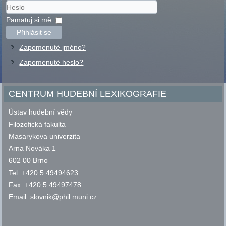
Uživatelské
jméno
Heslo
Pamatuj si mě
Přihlásit se
Zapomenuté jméno?
Zapomenuté heslo?
CENTRUM HUDEBNÍ LEXIKOGRAFIE
Ústav hudební vědy
Filozofická fakulta
Masarykova univerzita
Arna Nováka 1
602 00 Brno
Tel: +420 5 49494623
Fax: +420 5 49497478
Email:
slovnik@phil.muni.cz