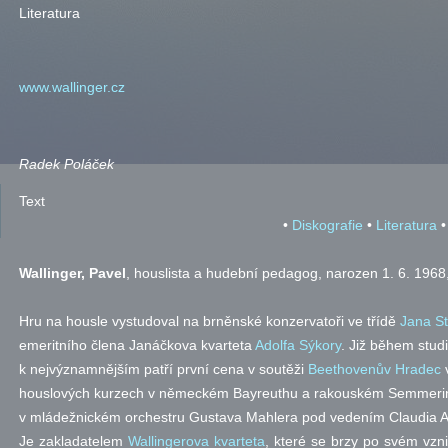
Literatura
www.wallinger.cz
Radek Poláček
Text
•
Diskografie
•
Literatura
•
Wallinger, Pavel
, houslista a hudební pedagog, narozen 1. 6. 1968
Hru na housle vystudoval na brněnské konzervatoři ve třídě
Jana S
emeritního člena Janáčkova kvarteta
Adolfa Sýkory
. Již během stud
k nejvýznamnějším patří první cena v soutěži
Beethovenův Hradec
v
houslových kurzech v německém Bayreuthu a rakouském Semmerin
v mládežnickém orchestru Gustava Mahlera pod vedením Claudia 
Je zakladatelem
Wallingerova kvarteta
, které se brzy po svém vzn