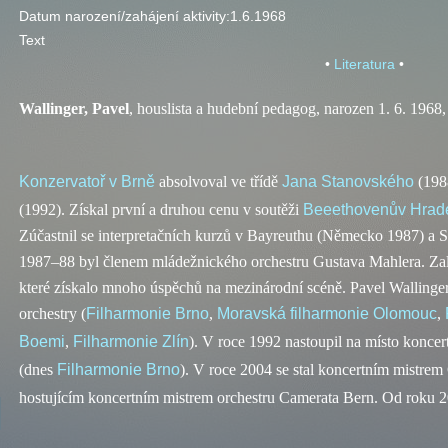
Datum narození/zahájení aktivity:
1.6.1968
Text
•
Literatura
•
Wallinger, Pavel
, houslista a hudební pedagog, narozen 1. 6. 1968
Konzervatoř v Brně
absolvoval ve třídě
Jana Stanovského
(198
(1992). Získal první a druhou cenu v soutěži
Beeethovenův Hrad
Zúčastnil se interpretačních kurzů v Bayreuthu (Německo 1987) a
1987–88 byl členem mládežnického orchestru Gustava Mahlera. Za
které získalo mnoho úspěchů na mezinárodní scéně. Pavel Walling
orchestry (
Filharmonie Brno
,
Moravská filharmonie Olomouc
,
Boemi
,
Filharmonie Zlín
). V roce 1992 nastoupil na místo koncer
(dnes
Filharmonie Brno
). V roce 2004 se stal koncertním mistrem
hostujícím koncertním mistrem orchestru Camerata Bern. Od roku 