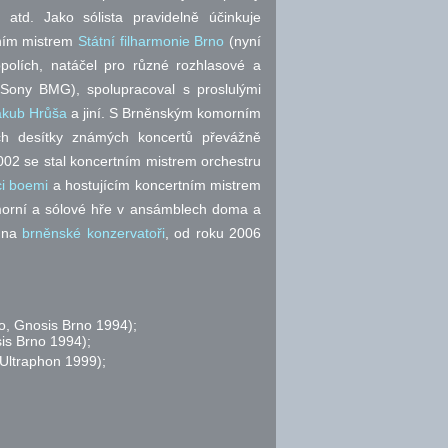
)
atd.
Jako sólista pravidelně účinkuje
tním mistrem
Státní filharmonie Brno
(nyní
opolích, natáčel pro různé rozhlasové a
 Sony BMG), spolupracoval s proslulými
akub Hrůša
a jiní. S Brněnským komorním
ch desítky známých koncertů převážně
002 se stal koncertním mistrem orchestru
i boemi
a hostujícím koncertním mistrem
morní a sólové hře v ansámblech doma a
l na
brněnské konzervatoři
, od roku 2006
o, Gnosis Brno 1994);
is Brno 1994);
Ultraphon 1999);