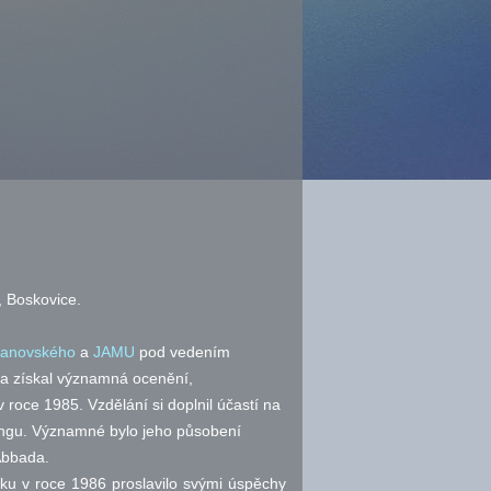
, Boskovice.
tanovského
a
JAMU
pod vedením
ia získal významná ocenění,
 roce 1985. Vzdělání si doplnil účastí na
gu. Významné bylo jeho působení
Abbada.
iku v roce 1986 proslavilo svými úspěchy