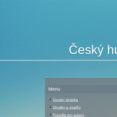
Český hu
Menu
Úvodní stránka
Zkratky a značky
Pravidla pro autory