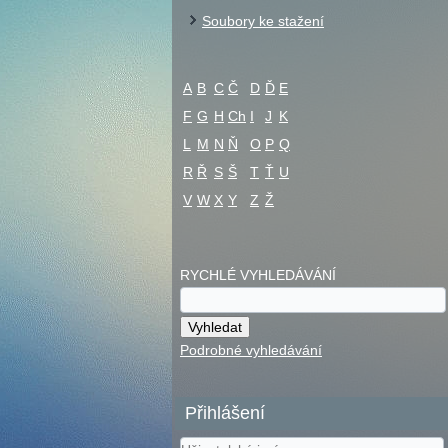
Soubory ke stažení
A
B
C
Č
D
Ď
E
F
G
H
Ch
I
J
K
L
M
N
Ň
O
P
Q
R
Ř
S
Š
T
Ť
U
V
W
X
Y
Z
Ž
RYCHLÉ VYHLEDÁVÁNÍ
Podrobné vyhledávání
Přihlášení