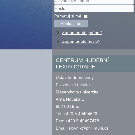
Uživatelské
jméno
Heslo
Pamatuj si mě
Přihlásit se
Zapomenuté jméno?
Zapomenuté heslo?
CENTRUM HUDEBNÍ
LEXIKOGRAFIE
Ústav hudební vědy
Filozofická fakulta
Masarykova univerzita
Arna Nováka 1
602 00 Brno
Tel: +420 5 49494623
Fax: +420 5 49497478
Email:
slovnik@phil.muni.cz