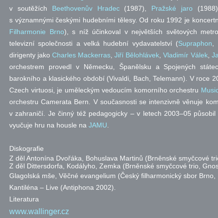
v soutěžích
Beethovenův Hradec
(1987),
Pražské jaro
(1988
s významnými českými hudebními tělesy. Od roku 1992 je koncer
Filharmonie Brno
), s níž účinkoval v největších světových metr
televizní společnosti a velká hudební vydavatelství (
Supraphon
,
dirigenty jako
Charles Mackerras
,
Jiří Bělohlávek
,
Vladimír Válek
,
J
orchestrem provedl v Německu, Španělsku a Spojených státe
barokního a klasického období (Vivaldi, Bach, Telemann). V roce 2
Czech virtuosi, je uměleckým vedoucím komorního orchestru
Music
orchestru Camerata Bern. V současnosti se intenzivně věnuje ko
v zahraničí. Je činný též pedagogicky – v letech 2003–05 působi
vyučuje hru na housle na
JAMU
.
Diskografie
Z děl Antonína Dvořáka, Bohuslava Martinů (Brněnské smyčcové tri
Z děl Dittersdorfa, Kodályho, Zemka (Brněnské smyčcové trio, Gnos
Glagolská mše, Věčné evangelium (Český filharmonický sbor Brno, 
Kantiléna – Live (Antiphona 2002).
Literatura
www.wallinger.cz