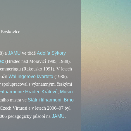
, Boskovice.
8) a
JAMU
ve třídě
Adolfa Sýkory
ec
(Hradec nad Moravicí 1985, 1988).
 Semmeringu (Rakousko 1991). V letech
ložil
Wallingerovo kvarteto
(1986),
er spolupracoval s významnými českými
Filharmonie Hradec Králové
,
Musici
tního mistra ve
Státní filharmonii Brno
 Czech Virtuosi a v letech 2006–07 byl
2006 pedagogicky působí na
JAMU
.