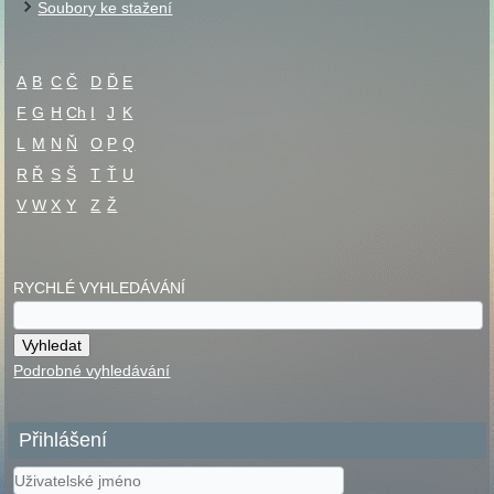
Soubory ke stažení
A
B
C
Č
D
Ď
E
F
G
H
Ch
I
J
K
L
M
N
Ň
O
P
Q
R
Ř
S
Š
T
Ť
U
V
W
X
Y
Z
Ž
RYCHLÉ VYHLEDÁVÁNÍ
Podrobné vyhledávání
Přihlášení