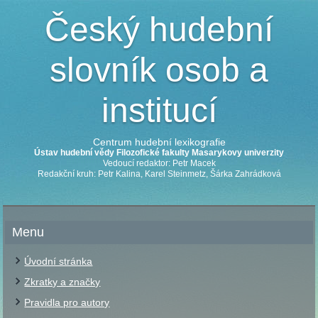
Český hudební
slovník osob a
institucí
Centrum hudební lexikografie
Ústav hudební vědy Filozofické fakulty Masarykovy univerzity
Vedoucí redaktor: Petr Macek
Redakční kruh: Petr Kalina, Karel Steinmetz, Šárka Zahrádková
Menu
Úvodní stránka
Zkratky a značky
Pravidla pro autory