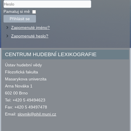
Uživatelské
jméno
Heslo
Pamatuj si mě
Přihlásit se
Zapomenuté jméno?
Zapomenuté heslo?
CENTRUM HUDEBNÍ LEXIKOGRAFIE
Ústav hudební vědy
Filozofická fakulta
Masarykova univerzita
Arna Nováka 1
602 00 Brno
Tel: +420 5 49494623
Fax: +420 5 49497478
Email:
slovnik@phil.muni.cz