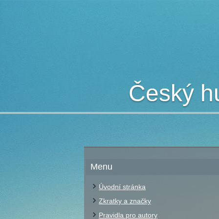
Český hu
Menu
Úvodní stránka
Zkratky a značky
Pravidla pro autory