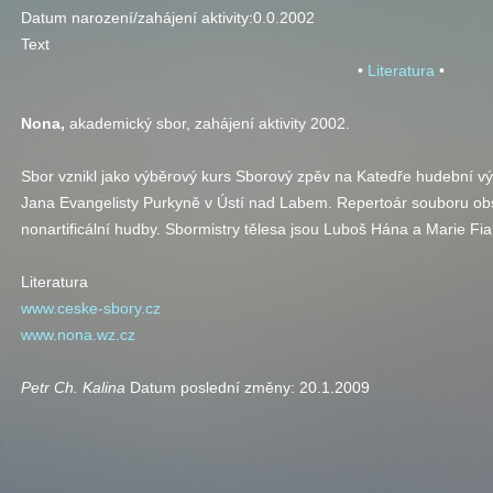
Datum narození/zahájení aktivity:
0.0.2002
Text
•
Literatura
•
Nona
,
akademický sbor, zahájení aktivity 2002.
Sbor vznikl jako výběrový kurs Sborový zpěv na Katedře hudební vý
Jana Evangelisty Purkyně v Ústí nad Labem. Repertoár souboru obs
nonartificální hudby. Sbormistry tělesa jsou Luboš Hána a Marie Fia
Literatura
www.ceske-sbory.cz
www.nona.wz.cz
Petr Ch. Kalina
Datum poslední změny:
20.1.2009