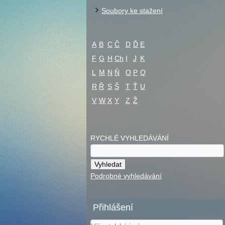
Soubory ke stažení
A
B
C
Č
D
Ď
E
F
G
H
Ch
I
J
K
L
M
N
Ň
O
P
Q
R
Ř
S
Š
T
Ť
U
V
W
X
Y
Z
Ž
RYCHLÉ VYHLEDÁVÁNÍ
Podrobné vyhledávání
Přihlášení