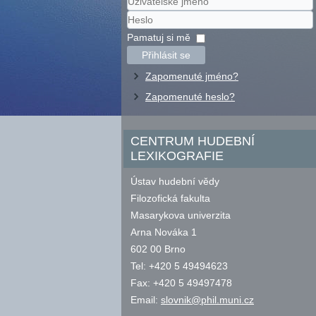
Uživatelské
jméno
Heslo
Pamatuj si mě
Přihlásit se
Zapomenuté jméno?
Zapomenuté heslo?
CENTRUM HUDEBNÍ
LEXIKOGRAFIE
Ústav hudební vědy
Filozofická fakulta
Masarykova univerzita
Arna Nováka 1
602 00 Brno
Tel: +420 5 49494623
Fax: +420 5 49497478
Email:
slovnik@phil.muni.cz