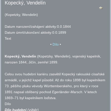
Kopecký, Vendelín
(Kopetzky, Wendelin)
Datum narození/zahájení aktivity:
0.0.1844
Datum úmrtí/ukončení aktivity:
0.0.1899
Text
•
Dílo
•
Kopecký, Vendelín
(Kopetzky, Wendelin), vojenský kapelník,
narozen 1844, Jičín, zemřel 1899.
Celou svou hudební kariéru zasvětil Kopecký rakouské císařské
armádě, u jejíchž kapel působil. Až do roku 1898 byl kapelníkem
73. pěšího pluku vévody Württemberského, pro který v roce
1891 napsal oblíbený pochod
Egerländer-Marsch
. V letech
1869–71 byl kapelníkem loďstva.
Dílo
Dílo hudební
(výběr)