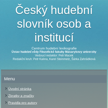
Český hudební
slovník osob a
institucí
Centrum hudební lexikografie
Ústav hudební vědy Filozofické fakulty Masarykovy univerzity
Vedoucí redaktor: Petr Macek
Redakční kruh: Petr Kalina, Karel Steinmetz, Šárka Zahrádková
Menu
Úvodní stránka
Zkratky a značky
Pravidla pro autory