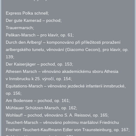
Express Polka schnell;
Der gute Kamerad – pochod;
Trauermarsch;
Pelikan-Marsch – pro klavír,
op.
61
;
Durch den Arlberg! – komponováno při příležitosti proražení
arlbergského tunelu, věnování (Giacomo Ceconi), pro klavír,
op.
139
;
Der Kaiserjäger – pochod,
op.
153
;
Athesen Marsch – věnováno akademickému sboru Athesia
v Innsbrucku k 25. výročí,
op.
154
;
Equitations-Marsch – věnováno jezdecké infanterii innsbrucké,
op.
156
;
Am Bodensee – pochod,
op.
161
;
Mühlauer Schützen-Marsch,
op.
162
;
Wohlauf! – pochod, věnováno S. A. Reissovi,
op.
165
;
Teuchert-Marsch – věnováno polnímu maršálovi Friedrichu
Freiherr Teuchert-Kauffmann Edler von Traunsteinburg,
op.
167
;