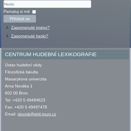
Uživatelské
jméno
Heslo
Pamatuj si mě
Přihlásit se
Zapomenuté jméno?
Zapomenuté heslo?
CENTRUM HUDEBNÍ LEXIKOGRAFIE
Ústav hudební vědy
Filozofická fakulta
Masarykova univerzita
Arna Nováka 1
602 00 Brno
Tel: +420 5 49494623
Fax: +420 5 49497478
Email:
slovnik@phil.muni.cz