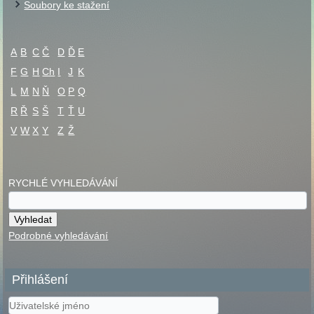
Soubory ke stažení
A
B
C
Č
D
Ď
E
F
G
H
Ch
I
J
K
L
M
N
Ň
O
P
Q
R
Ř
S
Š
T
Ť
U
V
W
X
Y
Z
Ž
RYCHLÉ VYHLEDÁVÁNÍ
Podrobné vyhledávání
Přihlášení