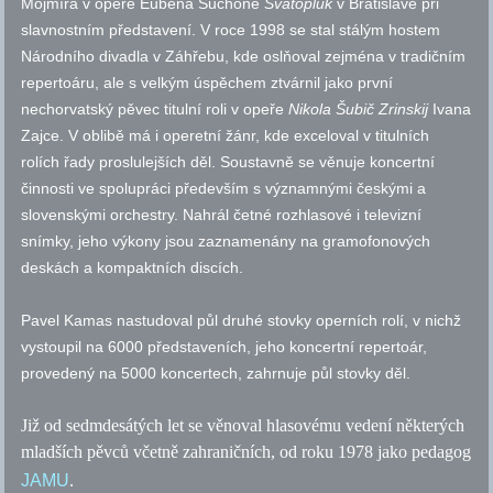
Mojmíra v opeře Eubena Suchoně
Svätopluk
v Bratislavě při
slavnostním představení. V roce 1998 se stal stálým hostem
Národního divadla v Záhřebu, kde oslňoval zejména v tradičním
repertoáru, ale s velkým úspěchem ztvárnil jako první
nechorvatský pěvec titulní roli v opeře
Nikola Šubič Zrinskij
Ivana
Zajce. V oblibě má i operetní žánr, kde exceloval v titulních
rolích řady proslulejších děl. Soustavně se věnuje koncertní
činnosti ve spolupráci především s významnými českými a
slovenskými orchestry. Nahrál četné rozhlasové i televizní
snímky, jeho výkony jsou zaznamenány na gramofonových
deskách a kompaktních discích.
Pavel Kamas nastudoval půl druhé stovky operních rolí, v nichž
vystoupil na 6000 představeních, jeho koncertní repertoár,
provedený na 5000 koncertech, zahrnuje půl stovky děl.
Již od sedmdesátých let se věnoval hlasovému vedení některých
mladších pěvců včetně zahraničních, od roku 1978 jako pedagog
JAMU
.