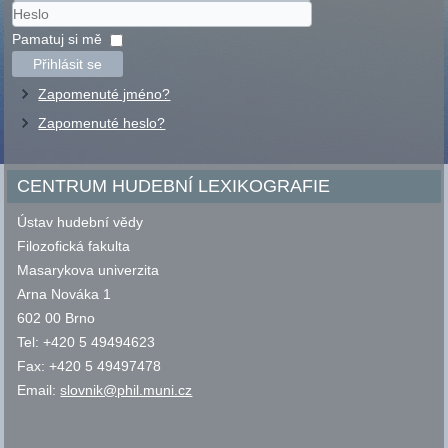
Uživatelské
jméno
Heslo
Pamatuj si mě
Přihlásit se
Zapomenuté jméno?
Zapomenuté heslo?
CENTRUM HUDEBNÍ LEXIKOGRAFIE
Ústav hudební vědy
Filozofická fakulta
Masarykova univerzita
Arna Nováka 1
602 00 Brno
Tel: +420 5 49494623
Fax: +420 5 49497478
Email:
slovnik@phil.muni.cz