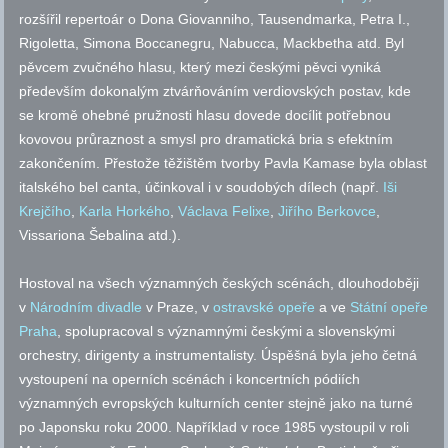
rozšířil repertoár o Dona Giovanniho, Tausendmarka, Petra I.,
Rigoletta, Simona Boccanegru, Nabucca, Mackbetha
atd.
Byl
pěvcem zvučného hlasu, který mezi českými pěvci vyniká
především dokonalým ztvárňováním verdiovských postav, kde
se kromě ohebné pružnosti hlasu dovede docílit potřebnou
kovovou průraznost a smysl pro dramatická bria s efektním
zakončením. Přestože těžištěm tvorby Pavla Kamase byla oblast
italského bel canta, účinkoval i v soudobých dílech (
např.
Iši
Krejčího
,
Karla Horkého
,
Václava Felixe
,
Jiřího Berkovce
,
Vissariona Šebalina
atd.
).
Hostoval na všech významných českých scénách, dlouhodoběji
v
Národním divadle
v Praze, v
ostravské opeře
a ve
Státní opeře
Praha
, spolupracoval s významnými českými a slovenskými
orchestry, dirigenty a instrumentalisty. Úspěšná byla jeho četná
vystoupení na operních scénách i koncertních pódiích
významných evropských kulturních center stejně jako na turné
po Japonsku roku 2000. Například v roce 1985 vystoupil v roli