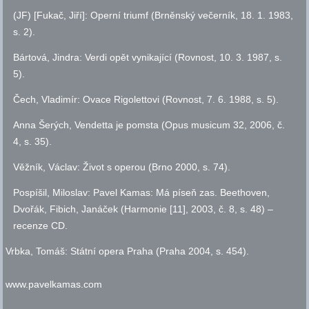
(JF) [Fukač, Jiří]: Operní triumf (Brněnský večerník, 18. 1. 1983,
s.
2).
Bártová, Jindra: Verdi opět vynikající (Rovnost, 10. 3. 1987,
s.
5).
Čech, Vladimír: Ovace Rigolettovi (Rovnost, 7. 6. 1988,
s.
5).
Anna Šerých, Vendetta je pomsta (Opus musicum 32, 2006,
č.
4,
s.
35).
Věžník, Václav: Život s operou (Brno 2000,
s.
74).
Pospíšil, Miloslav: Pavel Kamas: Má píseň zas. Beethoven,
Dvořák, Fibich, Janáček (Harmonie [11], 2003,
č.
8,
s.
48) –
recenze CD.
Vrbka, Tomáš: Státní opera Praha (Praha 2004,
s.
454).
www.pavelkamas.com