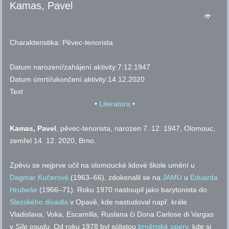
Kamas, Pavel
Charakteristika:
Pěvec-tenorista
Datum narození/zahájení aktivity:
7.12.1947
Datum úmrtí/ukončení aktivity:
14.12.2020
Text
•
Literatura
•
Kamas, Pavel
, pěvec-tenorista, narozen 7. 12. 1947, Olomouc,
zemřel 14. 12. 2020, Brno.
Zpěvu se nejprve učil na olomoucké lidové škole umění u
Dagmar Kučerové
(1963–66), zdokonalil se na
JAMU
u
Eduarda
Hrubeše
(1966–71). Roku 1970 nastoupil jako barytonista do
Slezského divadla
v Opavě, kde nastudoval
např.
krále
Vladislava, Voka, Escamilla, Ruslana či Dona Carlose di Vargas
v
Síle osudu
. Od roku 1978 byl sólistou
brněnské opery
, kde si