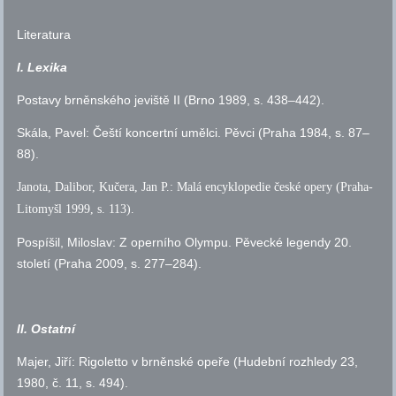
Literatura
I. Lexika
Postavy brněnského jeviště II (Brno 1989,
s.
438–442).
Skála, Pavel: Čeští koncertní umělci. Pěvci (Praha 1984,
s.
87–
88).
Janota, Dalibor, Kučera, Jan P.: Malá encyklopedie české opery (Praha-
Litomyšl 1999,
s.
113).
Pospíšil, Miloslav: Z operního Olympu. Pěvecké legendy 20.
století (Praha 2009,
s.
277–284).
II. Ostatní
Majer, Jiří: Rigoletto v brněnské opeře (Hudební rozhledy 23,
1980,
č.
11,
s.
494).