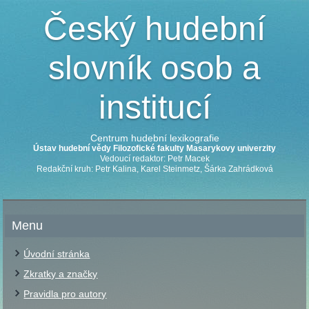
Český hudební
slovník osob a
institucí
Centrum hudební lexikografie
Ústav hudební vědy Filozofické fakulty Masarykovy univerzity
Vedoucí redaktor: Petr Macek
Redakční kruh: Petr Kalina, Karel Steinmetz, Šárka Zahrádková
Menu
Úvodní stránka
Zkratky a značky
Pravidla pro autory