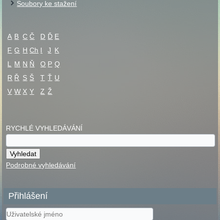
Soubory ke stažení
A
B
C
Č
D
Ď
E
F
G
H
Ch
I
J
K
L
M
N
Ň
O
P
Q
R
Ř
S
Š
T
Ť
U
V
W
X
Y
Z
Ž
RYCHLÉ VYHLEDÁVÁNÍ
Podrobné vyhledávání
Přihlášení