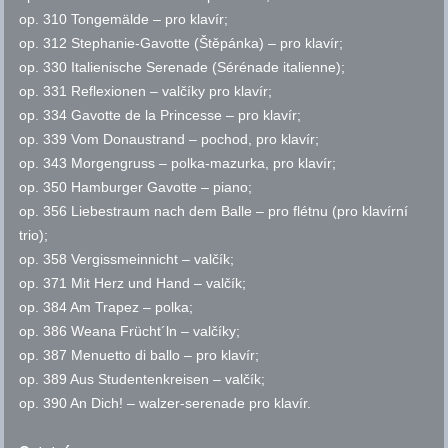
op.
310 Tongemälde – pro klavír;
op.
312 Stephanie-Gavotte (Štěpánka) – pro klavír;
op.
330 Italienische Serenade (Sérénade italienne);
op.
331 Reflexionen – valčíky pro klavír;
op.
334 Gavotte de
la Princesse
– pro klavír;
op.
339 Vom Donaustrand – pochod, pro klavír;
op.
343 Morgengruss – polka-mazurka, pro klavír;
op.
350 Hamburger Gavotte – piano;
op.
356 Liebestraum nach dem Balle – pro flétnu (pro klavírní
trio);
op.
358 Vergissmeinnicht – valčík;
op.
371 Mit Herz und Hand – valčík;
op.
384 Am Trapez – polka;
op.
386 Weana Frücht´ln – valčíky;
op.
387 Menuetto di ballo – pro klavír;
op.
389 Aus Studentenkreisen – valčík;
op.
390 An Dich! – walzer-serenade pro klavír.