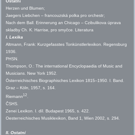
Ostatní
Herzen und Blumen;
Jaegers Liebchen – francouzská polka pro orchestr;
Nach dem Ball. Erinnerung an
Chicago
– Czibulikova úprava
skladby Ch. K. Harrise, pro smyčce.
Literatura
I. Lexika
Altmann, Frank: Kurzgefasstes Tonkünstlerlexikon. Regensburg
1936.
PHSN
.
Thompson, O.: The international Encyclopaedia of Music and
Musicians. New York 1952.
Österreichisches Biographisches Lexikon 1815–1950. I. Band.
Graz – Köln, 1957,
s.
164.
12
Riemann
.
ČSHS
.
Zenei Lexikon. I. díl. Budapest 1965,
s.
422.
Oesterreichisches Musiklexikon, Band 1, Wien 2002,
s.
294.
II. Ostatní