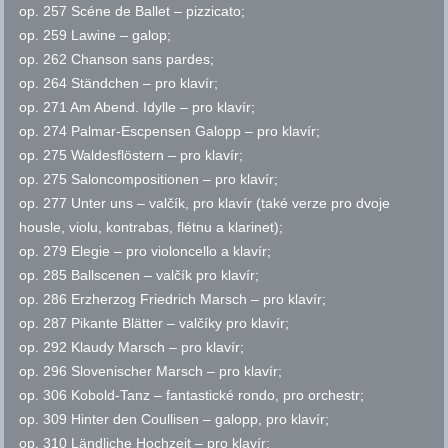
op.
257 Scéne de Ballet – pizzicato;
op.
259 Lawine – galop;
op.
262 Chanson sans pardes;
op.
264 Ständchen – pro klavír;
op.
271 Am Abend. Idylle – pro klavír;
op.
274 Palmar-Escpensen Galopp – pro klavír;
op.
275 Waldesflöstern – pro klavír;
op.
275 Saloncompositionen – pro klavír;
op.
277 Unter uns – valčík, pro klavír (také verze pro dvoje
housle, violu, kontrabas, flétnu a
klarinet);
op.
279 Elegie – pro violoncello a klavír;
op.
285 Ballscenen – valčík pro klavír;
op.
286 Erzherzog Friedrich Marsch – pro klavír;
op.
287 Pikante Blätter – valčíky pro klavír;
op.
292 Klaudy Marsch – pro klavír;
op.
296 Slovenischer Marsch – pro klavír;
op.
306 Kobold-Tanz – fantastické rondo, pro orchestr;
op.
309 Hinter den Coullisen – galopp, pro klavír;
op.
310 Ländliche Hochzeit – pro klavír;