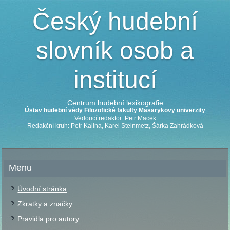
Český hudební
slovník osob a
institucí
Centrum hudební lexikografie
Ústav hudební vědy Filozofické fakulty Masarykovy univerzity
Vedoucí redaktor: Petr Macek
Redakční kruh: Petr Kalina, Karel Steinmetz, Šárka Zahrádková
Menu
Úvodní stránka
Zkratky a značky
Pravidla pro autory