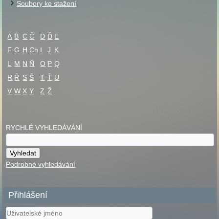
Soubory ke stažení
A
B
C
Č
D
Ď
E
F
G
H
Ch
I
J
K
L
M
N
Ň
O
P
Q
R
Ř
S
Š
T
Ť
U
V
W
X
Y
Z
Ž
RYCHLÉ VYHLEDÁVÁNÍ
Podrobné vyhledávání
Přihlášení