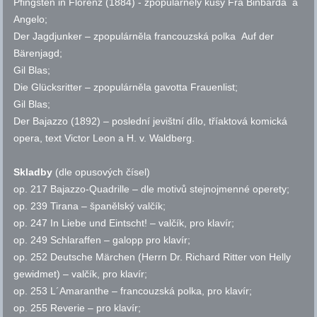
Pfingsten in Florenz (1884) - zpopulárněly kusy Fra Binbarda a
Angelo;
Der Jagdjunker – zpopulárněla francouzská polka Auf der
Bärenjagd;
Gil Blas;
Die Glücksritter – zpopulárněla gavotta Frauenlist;
Gil Blas;
Der Bajazzo (1892) – poslední jevištní dílo, tříaktová komická
opera, text Victor Leon a H. v. Waldberg.
Skladby
(dle opusových čísel)
op.
217 Bajazzo-Quadrille – dle motivů stejnojmenné operety;
op.
239 Tirana – španělský valčík;
op.
247 In
Liebe und Eintscht! – valčík, pro klavír;
op.
249 Schlaraffen – galopp pro klavír;
op.
252 Deutsche Märchen (Herrn Dr. Richard Ritter von Helly
gewidmet) – valčík, pro klavír;
op.
253 L´Amaranthe – francouzská polka, pro klavír;
op.
255 Reverie – pro klavír;