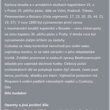
Karlova divadla a v armádních službách kapelníkem
19. a
v Praze 25. pěšího pluku, dále ve Vídni, Krakově, Triestu,
Peterwardein a Bolzanu (čísla regimentů: 17, 23, 20, 25, 44, 21,
19, 57). V roce 1880 byl vyznamenán první cenou
v mezinárodní soutěži kapelníků v Bruselu – cenu získal spolu
se svou kapelou 36. pěího pluku z Prahy. V témže roce byl
vyznamenán zlatým křížem za zásluhy.
Czibulka se nikdy konkrétně nerozhodl pro civilní nebo
vojenskou kariéru, to se také odrazilo i v jeho skladatelské
tvorbě. Zvláštní pozornost si zaslouží úpravy Beethovenových
skladeb pro vojenské dechové hudby. Celkový počet
orchestrálních děl se pohybuje kolem čtyř stovek, často psal
tance, pochody, skladby pro klavír. Výjimečné postavení má
Requiem
k uctění padlých rakouských vojáků u Custozzy.
Dílo
Dílo hudební
Operety a jiná jevištní díla