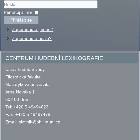
Uživatelské
jméno
Heslo
Pamatuj si mě
Přihlásit se
Zapomenuté jméno?
Zapomenuté heslo?
CENTRUM HUDEBNÍ LEXIKOGRAFIE
Ústav hudební vědy
Filozofická fakulta
Masarykova univerzita
Arna Nováka 1
602 00 Brno
Tel: +420 5 49494623
Fax: +420 5 49497478
Email:
slovnik@phil.muni.cz