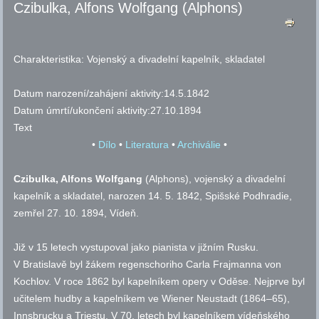
Czibulka, Alfons Wolfgang (Alphons)
Charakteristika:
Vojenský a divadelní kapelník, skladatel
Datum narození/zahájení aktivity:
14.5.1842
Datum úmrtí/ukončení aktivity:
27.10.1894
Text
•
Dílo
•
Literatura
•
Archiválie
•
Czibulka, Alfons Wolfgang
(Alphons), vojenský a divadelní
kapelník a skladatel, narozen 14. 5. 1842, Spišské Podhradie,
zemřel 27. 10. 1894, Vídeň.
Již v 15 letech vystupoval jako pianista v jižním Rusku.
V Bratislavě byl žákem regenschoriho Carla Frajmanna von
Kochlov. V roce 1862 byl kapelníkem opery v Oděse. Nejprve byl
učitelem hudby a kapelníkem ve Wiener Neustadt (1864–65),
Innsbrucku a Triestu. V 70. letech byl kapelníkem vídeňského