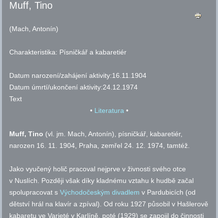
Muff, Tino
(Mach, Antonín)
Charakteristika:
Písničkář a kabaretiér
Datum narození/zahájení aktivity:
16.11.1904
Datum úmrtí/ukončení aktivity:
24.12.1974
Text
•
Literatura
•
Muff
, Tino
(
vl. jm.
Mach, Antonín), písničkář, kabaretiér,
narozen 16. 11. 1904, Praha, zemřel 24. 12. 1974, tamtéž.
Jako vyučený holič pracoval nejprve v živnosti svého otce
v Nuslích. Později však díky kladnému vztahu k hudbě začal
spolupracovat s
Východočeským divadlem
v Pardubicích (od
dětství hrál na klavír a zpíval). Od roku 1927 působil v Hašlerově
kabaretu ve Varieté v Karlíně, poté (1929) se zapojil do činnosti