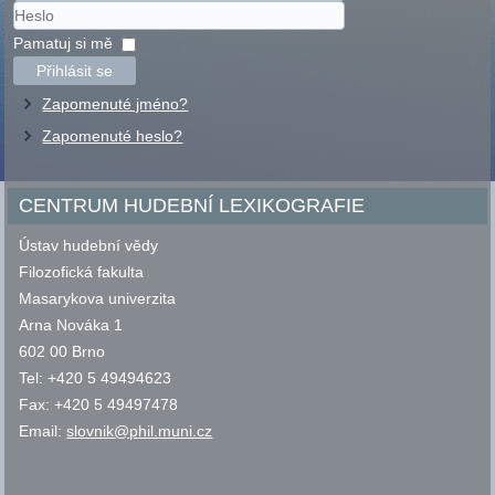
Uživatelské
jméno
Heslo
Pamatuj si mě
Přihlásit se
Zapomenuté jméno?
Zapomenuté heslo?
CENTRUM HUDEBNÍ LEXIKOGRAFIE
Ústav hudební vědy
Filozofická fakulta
Masarykova univerzita
Arna Nováka 1
602 00 Brno
Tel: +420 5 49494623
Fax: +420 5 49497478
Email:
slovnik@phil.muni.cz