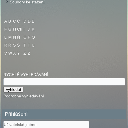
Soubory ke stažení
A
B
C
Č
D
Ď
E
F
G
H
Ch
I
J
K
L
M
N
Ň
O
P
Q
R
Ř
S
Š
T
Ť
U
V
W
X
Y
Z
Ž
RYCHLÉ VYHLEDÁVÁNÍ
Podrobné vyhledávání
Přihlášení