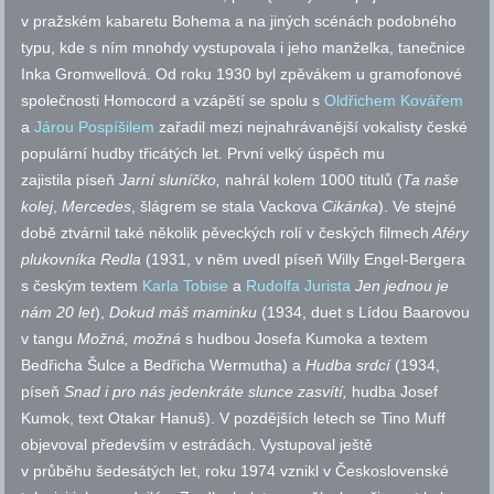
v pražském kabaretu Bohema a na jiných scénách podobného
typu, kde s ním mnohdy vystupovala i jeho manželka, tanečnice
Inka Gromwellová. Od roku 1930 byl zpěvákem u gramofonové
společnosti Homocord a vzápětí se spolu s
Oldřichem Kovářem
a
Járou Pospíšilem
zařadil mezi nejnahrávanější vokalisty české
populární hudby třicátých let. První velký úspěch mu
zajistila píseň
Jarní sluníčko,
nahrál kolem 1000 titulů (
Ta naše
kolej
,
Mercedes
, šlágrem se stala Vackova
Cikánka
). Ve stejné
době ztvárnil také několik pěveckých rolí v českých filmech
Aféry
plukovníka Redla
(1931, v něm uvedl píseň Willy Engel-Bergera
s českým textem
Karla Tobise
a
Rudolfa Jurista
Jen jednou je
nám 20 let
),
Dokud máš maminku
(1934, duet s Lídou Baarovou
v tangu
Možná, možná
s hudbou Josefa Kumoka a textem
Bedřicha Šulce a Bedřicha Wermutha) a
Hudba srdcí
(1934,
píseň
Snad i pro nás jedenkráte slunce zasvítí,
hudba Josef
Kumok, text Otakar Hanuš). V pozdějších letech se Tino Muff
objevoval především v estrádách. Vystupoval ještě
v průběhu šedesátých let, roku 1974 vznikl v Československé