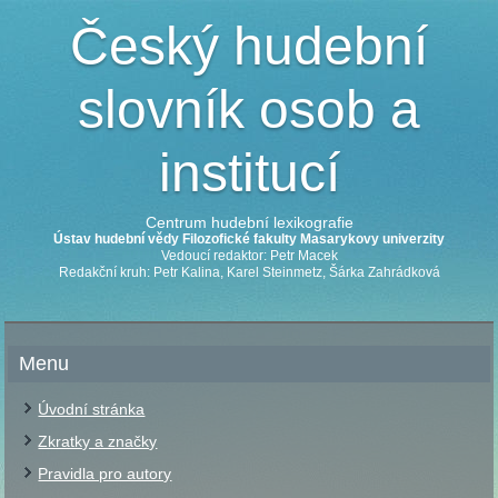
Český hudební
slovník osob a
institucí
Centrum hudební lexikografie
Ústav hudební vědy Filozofické fakulty Masarykovy univerzity
Vedoucí redaktor: Petr Macek
Redakční kruh: Petr Kalina, Karel Steinmetz, Šárka Zahrádková
Menu
Úvodní stránka
Zkratky a značky
Pravidla pro autory