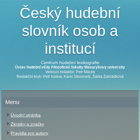
Český hudební
slovník osob a
institucí
Centrum hudební lexikografie
Ústav hudební vědy Filozofické fakulty Masarykovy univerzity
Vedoucí redaktor: Petr Macek
Redakční kruh: Petr Kalina, Karel Steinmetz, Šárka Zahrádková
Menu
Úvodní stránka
Zkratky a značky
Pravidla pro autory