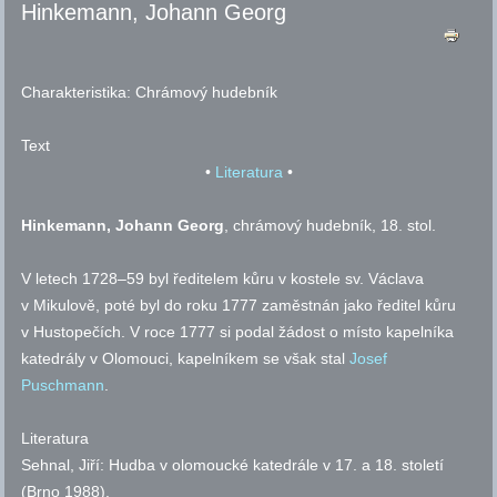
Hinkemann, Johann Georg
Charakteristika:
Chrámový hudebník
Text
•
Literatura
•
Hinkemann
, Johann Georg
, chrámový hudebník, 18.
stol.
V letech 1728–59 byl ředitelem kůru v kostele
sv.
Václava
v Mikulově, poté byl do roku 1777 zaměstnán jako ředitel kůru
v Hustopečích. V roce 1777 si podal žádost o místo kapelníka
katedrály v Olomouci, kapelníkem se však stal
Josef
Puschmann
.
Literatura
Sehnal, Jiří: Hudba v olomoucké katedrále v 17. a 18. století
(Brno 1988).