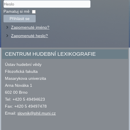
Uživatelské
jméno
Heslo
Pamatuj si mě
Přihlásit se
Zapomenuté jméno?
Zapomenuté heslo?
CENTRUM HUDEBNÍ LEXIKOGRAFIE
Ústav hudební vědy
Filozofická fakulta
Masarykova univerzita
Arna Nováka 1
602 00 Brno
Tel: +420 5 49494623
Fax: +420 5 49497478
Email:
slovnik@phil.muni.cz