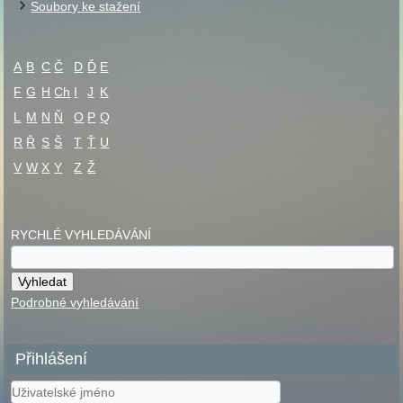
Soubory ke stažení
A
B
C
Č
D
Ď
E
F
G
H
Ch
I
J
K
L
M
N
Ň
O
P
Q
R
Ř
S
Š
T
Ť
U
V
W
X
Y
Z
Ž
RYCHLÉ VYHLEDÁVÁNÍ
Podrobné vyhledávání
Přihlášení