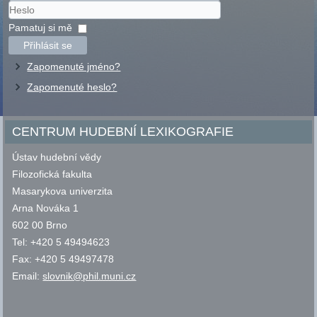
Uživatelské
jméno
Heslo
Pamatuj si mě
Přihlásit se
Zapomenuté jméno?
Zapomenuté heslo?
CENTRUM HUDEBNÍ LEXIKOGRAFIE
Ústav hudební vědy
Filozofická fakulta
Masarykova univerzita
Arna Nováka 1
602 00 Brno
Tel: +420 5 49494623
Fax: +420 5 49497478
Email:
slovnik@phil.muni.cz