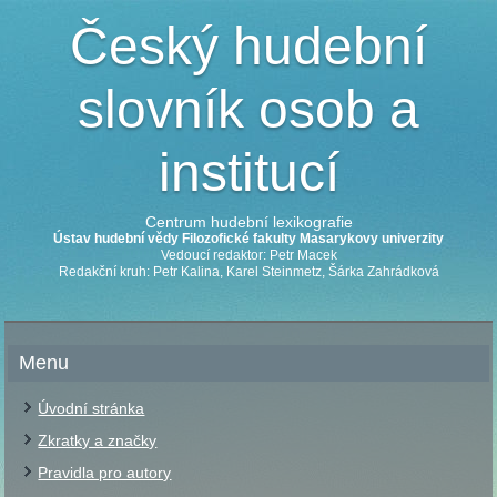
Český hudební
slovník osob a
institucí
Centrum hudební lexikografie
Ústav hudební vědy Filozofické fakulty Masarykovy univerzity
Vedoucí redaktor: Petr Macek
Redakční kruh: Petr Kalina, Karel Steinmetz, Šárka Zahrádková
Menu
Úvodní stránka
Zkratky a značky
Pravidla pro autory