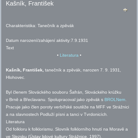
Kašník, František
Charakteristika:
Tanečník a zpěvák
Datum narození/zahájení aktivity:
7.9.1931
Text
•
Literatura
•
Kašník, František,
tanečník a zpěvák, narozen 7. 9. 1931,
Hlohovec.
Byl členem Slováckého souboru Šafrán, Slováckého krúžku
v Brně a Břeclavanu. Spolupracoval jako zpěvák s
BROLNem
.
Pracuje jako člen poroty verbířské soutěže na MFF ve Strážnici
a na slavnostech Podluží písni a tanci v Tvrdonicích.
Literatura
Od folkloru k folklorismu. Slovník folklorního hnutí na Moravě a
ve Slezsku (Ústav lidové kultury Strážnice, 1997).