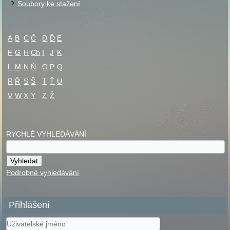
Soubory ke stažení
A
B
C
Č
D
Ď
E
F
G
H
Ch
I
J
K
L
M
N
Ň
O
P
Q
R
Ř
S
Š
T
Ť
U
V
W
X
Y
Z
Ž
RYCHLÉ VYHLEDÁVÁNÍ
Podrobné vyhledávání
Přihlášení