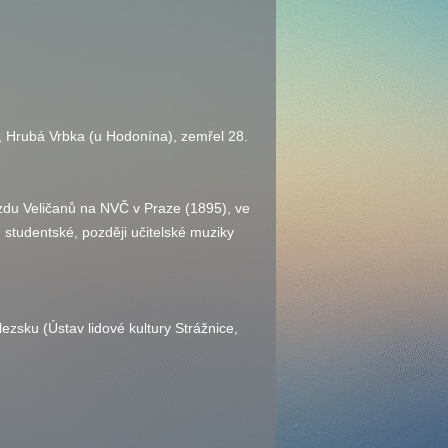
, Hrubá Vrbka (u Hodonína), zemřel 28.
jezdu Veličanů na NVČ v Praze (1895), ve
 studentské, později učitelské muziky
lezsku (Ústav lidové kultury Strážnice,