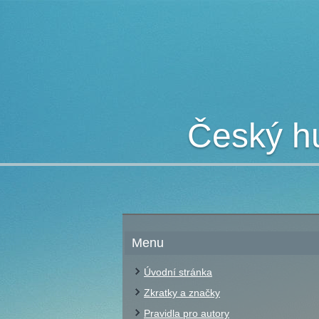
Český hu
Menu
Úvodní stránka
Zkratky a značky
Pravidla pro autory