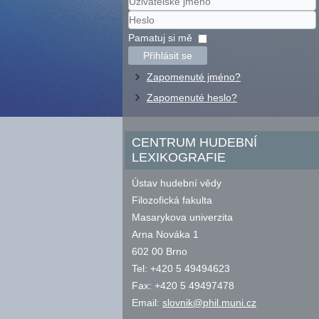
Uživatelské
jméno
Heslo
Pamatuj si mě
Přihlásit se
Zapomenuté jméno?
Zapomenuté heslo?
CENTRUM HUDEBNÍ
LEXIKOGRAFIE
Ústav hudební vědy
Filozofická fakulta
Masarykova univerzita
Arna Nováka 1
602 00 Brno
Tel: +420 5 49494623
Fax: +420 5 49497478
Email:
slovnik@phil.muni.cz