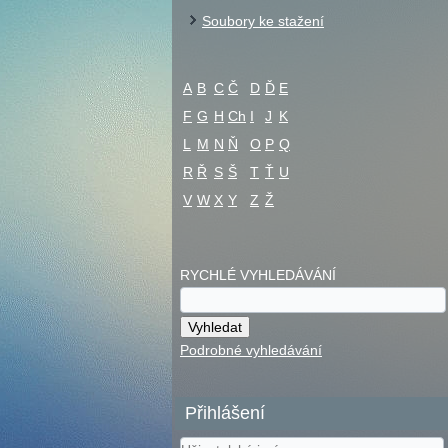
Soubory ke stažení
A
B
C
Č
D
Ď
E
F
G
H
Ch
I
J
K
L
M
N
Ň
O
P
Q
R
Ř
S
Š
T
Ť
U
V
W
X
Y
Z
Ž
RYCHLÉ VYHLEDÁVÁNÍ
Podrobné vyhledávání
Přihlášení