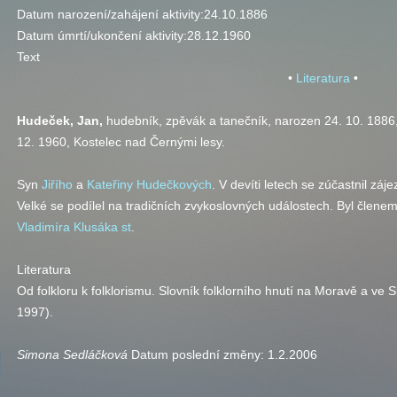
Datum narození/zahájení aktivity:
24.10.1886
Datum úmrtí/ukončení aktivity:
28.12.1960
Text
•
Literatura
•
Hudeček, Jan,
hudebník, zpěvák a tanečník, narozen 24. 10. 1886
12. 1960, Kostelec nad Černými lesy.
Syn
Jiřího
a
Kateřiny Hudečkových
. V devíti letech se zúčastnil zá
Velké se podílel na tradičních zvykoslovných událostech. Byl členem
Vladimíra Klusáka st
.
Literatura
Od folkloru k folklorismu. Slovník folklorního hnutí na Moravě a ve S
1997).
Simona Sedláčková
Datum poslední změny:
1.2.2006