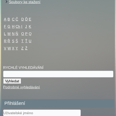
Soubory ke stažení
A
B
C
Č
D
Ď
E
F
G
H
Ch
I
J
K
L
M
N
Ň
O
P
Q
R
Ř
S
Š
T
Ť
U
V
W
X
Y
Z
Ž
RYCHLÉ VYHLEDÁVÁNÍ
Podrobné vyhledávání
Přihlášení