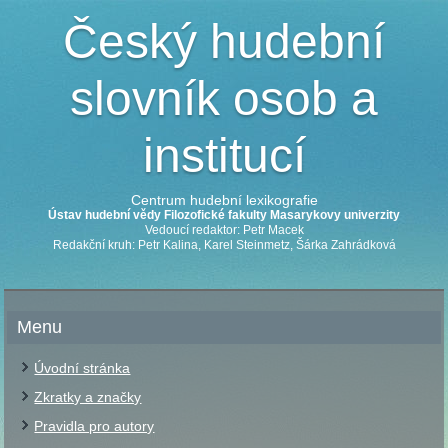
Český hudební
slovník osob a
institucí
Centrum hudební lexikografie
Ústav hudební vědy Filozofické fakulty Masarykovy univerzity
Vedoucí redaktor: Petr Macek
Redakční kruh: Petr Kalina, Karel Steinmetz, Šárka Zahrádková
Menu
Úvodní stránka
Zkratky a značky
Pravidla pro autory