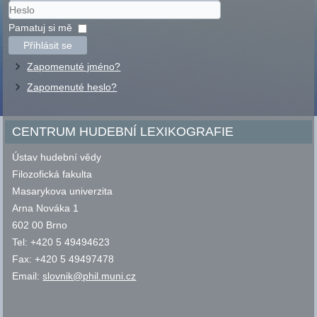
Uživatelské
jméno
Heslo
Pamatuj si mě
Přihlásit se
Zapomenuté jméno?
Zapomenuté heslo?
CENTRUM HUDEBNÍ LEXIKOGRAFIE
Ústav hudební vědy
Filozofická fakulta
Masarykova univerzita
Arna Nováka 1
602 00 Brno
Tel: +420 5 49494623
Fax: +420 5 49497478
Email:
slovnik@phil.muni.cz