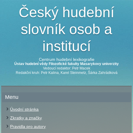
Český hudební
slovník osob a
institucí
Centrum hudební lexikografie
Ústav hudební vědy Filozofické fakulty Masarykovy univerzity
Vedoucí redaktor: Petr Macek
Redakční kruh: Petr Kalina, Karel Steinmetz, Šárka Zahrádková
Menu
Úvodní stránka
Zkratky a značky
Pravidla pro autory