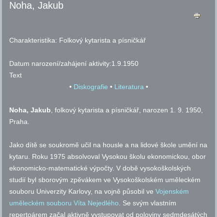
Noha, Jakub
Charakteristika:
Folkový kytarista a písničkář
Datum narození/zahájení aktivity:
1.9.1950
Text
•
Diskografie
•
Literatura
•
Noha, Jakub
, folkový kytarista a písničkář, narozen 1. 9. 1950,
Praha.
Jako dítě se soukromě učil na housle a na lidové škole umění na
kytaru. Roku 1975 absolvoval Vysokou školu ekonomickou, obor
ekonomicko-matematické výpočty. V době vysokoškolských
studií byl sborovým zpěvákem ve Vysokoškolském uměleckém
souboru Univerzity Karlovy, na vojně působil ve
Vojenském
uměleckém souboru Víta Nejedlého
. Se svým vlastním
repertoárem začal aktivně vystupovat od poloviny sedmdesátých