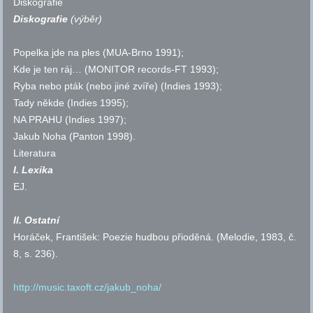
Diskografie
Diskografie
(výběr)
Popelka jde na ples (MUA-Brno 1991);
Kde je ten ráj… (MONITOR records-FT 1993);
Ryba nebo pták (nebo jiné zvíře) (Indies 1993);
Tady někde (Indies 1995);
NA PRAHU (Indies 1997);
Jakub Noha (Panton 1998).
Literatura
I. Lexika
EJ
.
II. Ostatní
Horáček, František: Poezie hudbou přioděná. (Melodie, 1983,
č.
8,
s.
236).
http://music.taxoft.cz/jakub_noha/