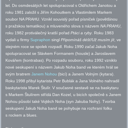
let. Do osmdesátých let spolupracoval s Oldřichem Janotou a
roku 1981 založil s Jiřím Kohoutkem a Vlastimilem Markem
soubor NA PRAHU. Vznikl souvislý pořad písniček (povětšinou
s pražskou tematikou) a mluveného slova s názvem
NA PRAHU
,
roku 1982 protiválečný kratší pořad
Ptáci a ryby
. Roku 1983
vydali u firmy
Supraphon
singl
Připomínáš déšť/Už musím jít
, ve
stejném roce se spolek rozpadl. Roku 1990 začal Jakub Noha
spolupracovat se Slávkem Formanem (housle) a Jaroslavem
Kovářem (kontrabas). Po rozpadu souboru, roku 1992 vzniklo
nové seskupení s názvem Jakub Noha band ve kterém hrál se
svým bratrem
Janem Nohou
(bicí) a Janem Volným (kytara).
Roku 1998 přibyl kytarista Petr Bublák a Jana Volného nahradil
baskytarista Marek Štulír. V současné sestavě se na baskytaru
s Markem Štulírem střídá Dan Kozel, u bicích společně s Janem
Nohou působí také Vojtěch Noha (syn Jakuba Nohy). Tvorba
seskupení Jakub Noha band se pohybuje na rozhraní folku
s rockem a blues.