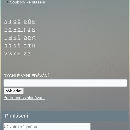
Soubory ke stažení
A
B
C
Č
D
Ď
E
F
G
H
Ch
I
J
K
L
M
N
Ň
O
P
Q
R
Ř
S
Š
T
Ť
U
V
W
X
Y
Z
Ž
RYCHLÉ VYHLEDÁVÁNÍ
Podrobné vyhledávání
Přihlášení