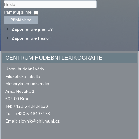
Uživatelské
jméno
Heslo
Pamatuj si mě
Přihlásit se
Zapomenuté jméno?
Zapomenuté heslo?
CENTRUM HUDEBNÍ LEXIKOGRAFIE
Ústav hudební vědy
Filozofická fakulta
Masarykova univerzita
Arna Nováka 1
602 00 Brno
Tel: +420 5 49494623
Fax: +420 5 49497478
Email:
slovnik@phil.muni.cz