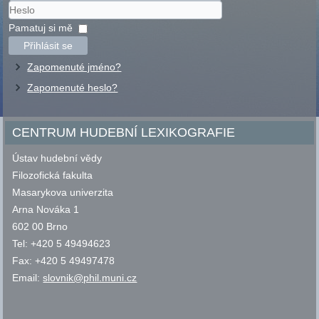
Uživatelské
jméno
Heslo
Pamatuj si mě
Přihlásit se
Zapomenuté jméno?
Zapomenuté heslo?
CENTRUM HUDEBNÍ LEXIKOGRAFIE
Ústav hudební vědy
Filozofická fakulta
Masarykova univerzita
Arna Nováka 1
602 00 Brno
Tel: +420 5 49494623
Fax: +420 5 49497478
Email:
slovnik@phil.muni.cz