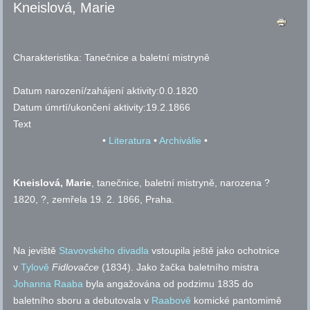
Kneislová, Marie
Charakteristika:
Tanečnice a baletní mistryně
Datum narození/zahájení aktivity:
0.0.1820
Datum úmrtí/ukončení aktivity:
19.2.1866
Text
•
Literatura
•
Archiválie
•
Kneislová
, Marie
, tanečnice, baletní mistryně, narozena ?
1820, ?, zemřela 19. 2. 1866, Praha.
Na jeviště
Stavovského divadla
vstoupila ještě jako ochotnice
v
Tylově
Fidlovačce
(1834). Jako žačka baletního mistra
Johanna Raaba
byla angažována od podzimu 1835 do
baletního sboru a debutovala v
Raabově
komické pantomimě