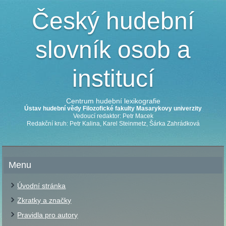
Český hudební
slovník osob a
institucí
Centrum hudební lexikografie
Ústav hudební vědy Filozofické fakulty Masarykovy univerzity
Vedoucí redaktor: Petr Macek
Redakční kruh: Petr Kalina, Karel Steinmetz, Šárka Zahrádková
Menu
Úvodní stránka
Zkratky a značky
Pravidla pro autory