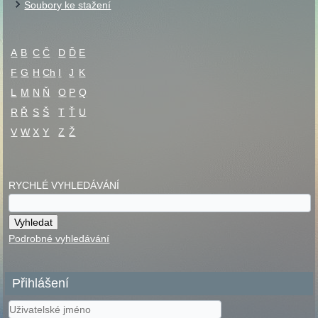
Soubory ke stažení
A
B
C
Č
D
Ď
E
F
G
H
Ch
I
J
K
L
M
N
Ň
O
P
Q
R
Ř
S
Š
T
Ť
U
V
W
X
Y
Z
Ž
RYCHLÉ VYHLEDÁVÁNÍ
Podrobné vyhledávání
Přihlášení