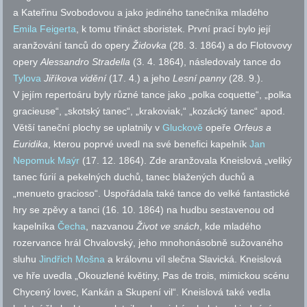
a Kateřinu Svobodovou a jako jediného tanečníka mladého
Emila Feigerta
, k tomu třináct sboristek. První prací bylo její
aranžování tanců do opery
Židovka
(28. 3. 1864) a do Flotovovy
opery
Alessandro Stradella
(3. 4. 1864), následovaly tance do
Tylova
Jiříkova vidění
(17. 4.) a jeho
Lesní panny
(28. 9.).
V jejím repertoáru byly různé tance jako „polka coquette“, „polka
gracieuse“, „skotský tanec“, „krakoviak,“ „kozácký tanec“
apod.
Větší taneční plochy se uplatnily v
Gluckově
opeře
Orfeus a
Euridika
, kterou poprvé uvedl na své benefici kapelník
Jan
Nepomuk Maýr
(17. 12. 1864). Zde aranžovala Kneislová „veliký
tanec fúrií a pekelných duchů, tanec blažených duchů a
„menueto gracioso“. Uspořádala také tance do velké fantastické
hry se zpěvy a tanci (16. 10. 1864) na hudbu sestavenou od
kapelníka
Čecha
, nazvanou
Život ve snách
, kde mladého
rozervance hrál Chvalovský, jeho mnohonásobně sužovaného
sluhu
Jindřich Mošna
a královnu víl slečna Slavická. Kneislová
ve hře uvedla „Okouzlené květiny, Pas de trois, mimickou scénu
Chycený lovec, Kankán a Skupení vil“. Kneislová také vedla