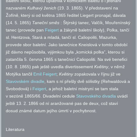
baletní školu, kterou uplatnila v komickém baletu o l jednání
nazvaném
Kulhavý ženich
(19. 3. 1865). V představení na
Žofíně, který si od května 1865 ředitel Liegert pronajal, dávala
(14. 5. 1865)
Taneční směs
: Štýrský tanec, Valčík, Mouřenínský
tanec (provede pan
Feigert
a žákyně baletní školy), Polka, tančí
sl. Hentzova, Stará a mladá, tančí sl. Caliopoliti, Mazurka,
provede sbor baletní. Jako tanečnice Kneislová v tomto období
již dávno nepůsobila, výjimkou byla „komická polka“, kterou si
zatančila 5. června 1865 s tanečnicí Caliopoliti. Na své benefici
(10. 8. 1865) pak ještě uvedla divertissement
Květiny
, v němž
Motýlka tančil
Emil Feigert
;
Květiny
zopakovala v říjnu již ve
Stavovském divadle
, kam s ní přešly dvě sólistky (Rehwaldová a
Svobodová) i
Feigert
, a jehož baletní mistryní se tam stala
v sezóně 1865/66. Divadelní cedule
Stavovského divadla
uvádí
ještě 13. 2. 1866 od ní aranžované pas de deux, což staví
dosud známé datum jejího úmrtí v pochybnost.
Literatura