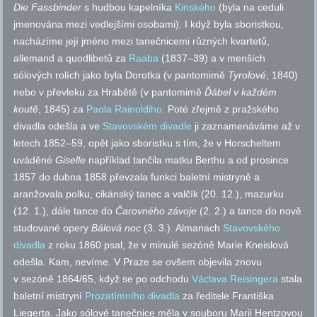
Die Fassbinder
s hudbou kapelníka
Kinského
(byla na ceduli
jmenována mezi vedlejšími osobami). I když byla sboristkou,
nacházíme její jméno mezi tanečnicemi různých kvartetů,
allemand a quodlibetů za
Raaba
(1837–39) a v menších
sólových rolích jako byla Dorotka (v pantomimě
Tyrolové
, 1840)
nebo v převleku za Hrabětě (v pantomimě
Ďábel v každém
koutě
, 1845) za
Paola Rainoldiho
. Poté zřejmě z pražského
divadla odešla a ve
Stavovském divadle
ji zaznamenáváme až v
letech 1852–59, opět jako sboristku s tím, že v Horscheltem
uváděné
Giselle
například tančila matku Berthu a od prosince
1857 do dubna 1858 převzala funkci baletní mistryně a
aranžovala polku, cikánský tanec a valčík (20. 12.), mazurku
(12. 1.), dále tance do
Čarovného závoje
(2. 2.) a tance do nově
studované opery
Bálová noc
(3. 3.). Almanach
Stavovského
divadla
z roku 1860 psal, že v minulé sezóně Marie Kneislová
odešla. Kam, nevíme. V Praze se ovšem objevila znovu
v sezóně 1864/65, když se po odchodu
Václava Reisingera
stala
baletní mistryní
Prozatímního divadla
za ředitele Františka
Liegerta. Jako sólové tanečnice měla v souboru Marii Hentzovou