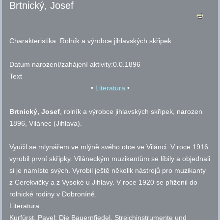
Brtnický, Josef
Charakteristika:
Rolník a výrobce jihlavských skřipek
Datum narození/zahájení aktivity:
0.0.1896
Text
•
Literatura
•
Brtnický, Josef
, rolník a výrobce jihlavských skřipek, n
a
rozen
1896, Vilánec (Jihlava).
Vyučil se mlynářem ve mlýně svého otce ve Vilánci. V roce 1916
vyrobil první skřipky. Viláneckým muzikantům se líbily a objednali
si je namísto svých. Vyrobil ještě několik nástrojů pro muzikanty
z Cerekvičky a z Vysoké u Jihlavy. V roce 1920 se přiženil do
rolnické rodiny v Dobroníně.
Literatura
Kurfürst, Pavel: Die Bauernfiedel. Streichinstrumente und