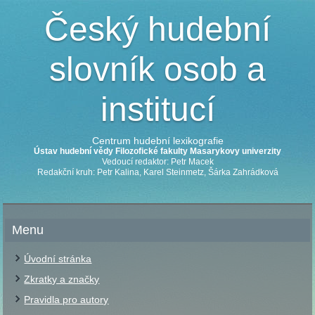
Český hudební
slovník osob a
institucí
Centrum hudební lexikografie
Ústav hudební vědy Filozofické fakulty Masarykovy univerzity
Vedoucí redaktor: Petr Macek
Redakční kruh: Petr Kalina, Karel Steinmetz, Šárka Zahrádková
Menu
Úvodní stránka
Zkratky a značky
Pravidla pro autory