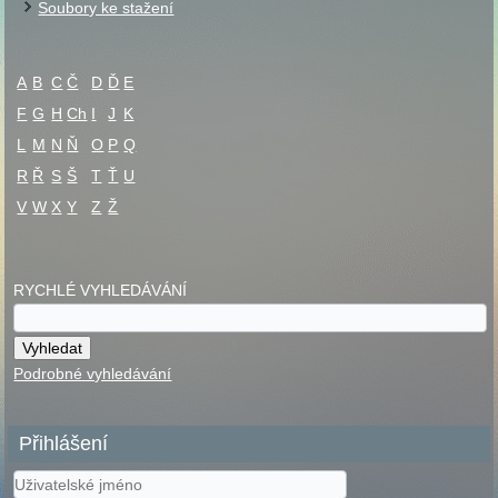
Soubory ke stažení
A
B
C
Č
D
Ď
E
F
G
H
Ch
I
J
K
L
M
N
Ň
O
P
Q
R
Ř
S
Š
T
Ť
U
V
W
X
Y
Z
Ž
RYCHLÉ VYHLEDÁVÁNÍ
Podrobné vyhledávání
Přihlášení