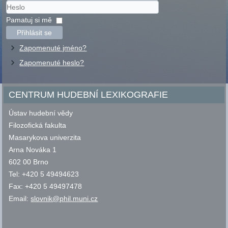
Uživatelské
jméno
Heslo
Pamatuj si mě
Přihlásit se
Zapomenuté jméno?
Zapomenuté heslo?
CENTRUM HUDEBNÍ LEXIKOGRAFIE
Ústav hudební vědy
Filozofická fakulta
Masarykova univerzita
Arna Nováka 1
602 00 Brno
Tel: +420 5 49494623
Fax: +420 5 49497478
Email:
slovnik@phil.muni.cz