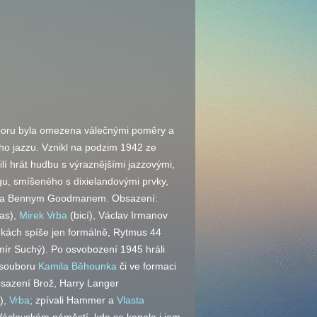
boru byla omezena válečnými poměry a
ho jazzu. Vznikl na podzim 1942 ze
ilí hrát hudbu s výraznějšími jazzovými,
gu, smíšeného s dixielandovými prvky,
em a Bennym Goodmanem. Obsazení:
as),
Mirek Vrba
(bicí), Václav Irmanov
nkách spíše jen formálně, Rytmus 44
mír Suchý). Po osvobození 1945 hráli
v souboru
Kamila Běhounka
či ve formaci
obsazení Brož, Harry Langer
s),
Vrba
; zpívali Hammer a
Vlasta