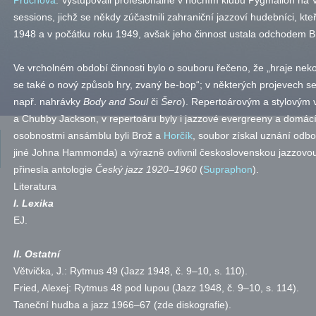
Průchová
. Vystupovali profesionálně v nočním klubu Pygmalion na 
sessions, jichž se někdy zúčastnili zahraniční jazzoví hudebníci, kteř
1948 a v počátku roku 1949, avšak jeho činnost ustala odchodem Br
Ve vrcholném období činnosti bylo o souboru řečeno, že „hraje n
se také o nový způsob hry, zvaný be-bop“; v některých projevech se o
např.
nahrávky
Body and Soul
či
Šero
). Repertoárovým a stylovým 
a Chubby Jackson, v repertoáru byly i jazzové evergreeny a domácí 
osobnostmi ansámblu byli Brož a
Horčík
, soubor získal uznání odb
jiné Johna Hammonda) a výrazně ovlivnil československou jazzovo
přinesla antologie
Český jazz 1920–1960
(
Supraphon
).
Literatura
I. Lexika
EJ
.
II. Ostatní
Větvička, J.: Rytmus 49 (Jazz 1948,
č.
9–10,
s.
110).
Fried, Alexej: Rytmus 48 pod lupou (Jazz 1948,
č.
9–10,
s.
114).
Taneční hudba a jazz 1966–67 (zde diskografie).