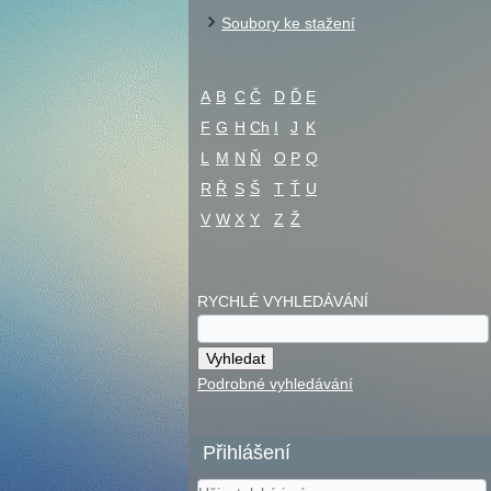
Soubory ke stažení
A
B
C
Č
D
Ď
E
F
G
H
Ch
I
J
K
L
M
N
Ň
O
P
Q
R
Ř
S
Š
T
Ť
U
V
W
X
Y
Z
Ž
RYCHLÉ VYHLEDÁVÁNÍ
Podrobné vyhledávání
Přihlášení