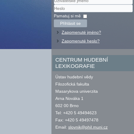
Uživatelské
jméno
Heslo
Pamatuj si mě
Přihlásit se
Zapomenuté jméno?
Zapomenuté heslo?
CENTRUM HUDEBNÍ
LEXIKOGRAFIE
Ústav hudební vědy
Filozofická fakulta
Masarykova univerzita
Arna Nováka 1
602 00 Brno
Tel: +420 5 49494623
Fax: +420 5 49497478
Email:
slovnik@phil.muni.cz