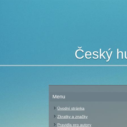
Český hu
Menu
Úvodní stránka
Zkratky a značky
Pravidla pro autory