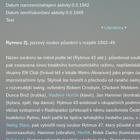
Datum narození/zahájení aktivity:
0.0.1942
Datum úmrtí/ukončení aktivity:
0.0.1949
Text
•
Literatura
•
Rytmus 2),
jazzový soubor působící v rozpětí 1942
–
49.
Název souboru se měnil podle let (Rytmus 42
atd.
), působnost sou
pak zastavena vinou totalitního komunistického režimu, nepřátelské
skupiny Elit Club (hrával též v lokále Metro-Akvarium) jako projev ús
improvizačními rysy. Stylově lze hovořit o přechodu od raného swin
v rozvinutější swing, ovlivněný Bobem Crosbym, Chickem Webb
Dunca Brož (trubka),
Vladimír Horčík
(klavír), Jan Hammer (kontrab
(kytara, zpět, tap dance). Rytmus 43 existoval v okupačních podmí
občas vystupoval v Radiopaláci (přistoupil k němu saxofonista Čest
hudebníci Rytmu, kteří patřili ke špičce tehdejšího českého jazzu, 
Swing Stars
, pak vytvořili nový soubor Rytmus 47, který působil v 
(tenorsaxofon), Hammer (vibrafon),
Horčík
, Bolek Ziarko (kontraba