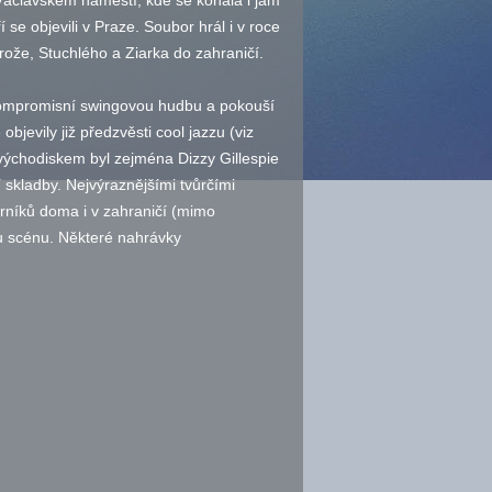
Václavském náměstí, kde se konala i jam
í se objevili v Praze. Soubor hrál i v roce
ože, Stuchlého a Ziarka do zahraničí.
ekompromisní swingovou hudbu a pokouší
bjevily již předzvěsti cool jazzu (viz
východiskem byl zejména Dizzy Gillespie
skladby. Nejvýraznějšími tvůrčími
orníků doma i v zahraničí (mimo
u scénu. Některé nahrávky