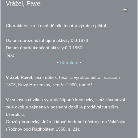
Vrážel, Pavel
Charakteristika:
Lesní dělník, tesař a výrobce píšťal
Datum narození/zahájení aktivity:
0.0.1873
Datum úmrtí/ukončení aktivity:
0.0.1960
Text
•
Literatura
•
Vrážel, Pavel
, lesní dělník, tesař a výrobce píšťal, narozen
1873, Nový Hrozenkov, zemřel 1960, tamtéž.
Ve volných chvílích vyráběl štípané koncovky, jimiž zásoboval
celé okolí a zejména v poslední době je prodával turistům.
Literatura
Ország-Vranecký, Joža: Lidové hudební nástroje na Valašsku
(Rožnov pod Radhoštěm 1968,
s.
21).