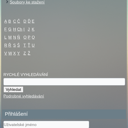
Soubory ke stažení
A
B
C
Č
D
Ď
E
F
G
H
Ch
I
J
K
L
M
N
Ň
O
P
Q
R
Ř
S
Š
T
Ť
U
V
W
X
Y
Z
Ž
RYCHLÉ VYHLEDÁVÁNÍ
Podrobné vyhledávání
Přihlášení