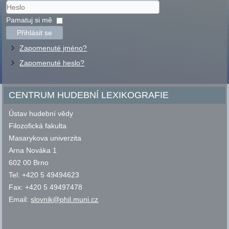
Uživatelské
jméno
Heslo
Pamatuj si mě
Přihlásit se
Zapomenuté jméno?
Zapomenuté heslo?
CENTRUM HUDEBNÍ LEXIKOGRAFIE
Ústav hudební vědy
Filozofická fakulta
Masarykova univerzita
Arna Nováka 1
602 00 Brno
Tel: +420 5 49494623
Fax: +420 5 49497478
Email:
slovnik@phil.muni.cz