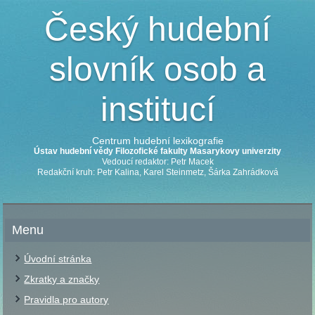
Český hudební
slovník osob a
institucí
Centrum hudební lexikografie
Ústav hudební vědy Filozofické fakulty Masarykovy univerzity
Vedoucí redaktor: Petr Macek
Redakční kruh: Petr Kalina, Karel Steinmetz, Šárka Zahrádková
Menu
Úvodní stránka
Zkratky a značky
Pravidla pro autory