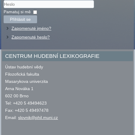
Uživatelské
jméno
Heslo
Pamatuj si mě
Přihlásit se
Zapomenuté jméno?
Zapomenuté heslo?
CENTRUM HUDEBNÍ LEXIKOGRAFIE
Ústav hudební vědy
Filozofická fakulta
Masarykova univerzita
Arna Nováka 1
602 00 Brno
Tel: +420 5 49494623
Fax: +420 5 49497478
Email:
slovnik@phil.muni.cz