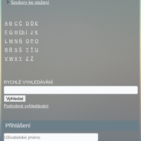
Soubory ke stažení
A
B
C
Č
D
Ď
E
F
G
H
Ch
I
J
K
L
M
N
Ň
O
P
Q
R
Ř
S
Š
T
Ť
U
V
W
X
Y
Z
Ž
RYCHLÉ VYHLEDÁVÁNÍ
Podrobné vyhledávání
Přihlášení