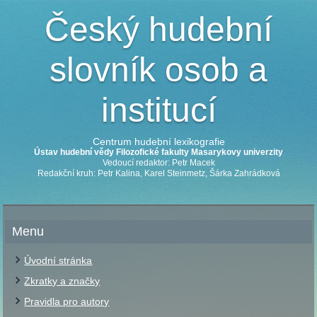
Český hudební
slovník osob a
institucí
Centrum hudební lexikografie
Ústav hudební vědy Filozofické fakulty Masarykovy univerzity
Vedoucí redaktor: Petr Macek
Redakční kruh: Petr Kalina, Karel Steinmetz, Šárka Zahrádková
Menu
Úvodní stránka
Zkratky a značky
Pravidla pro autory