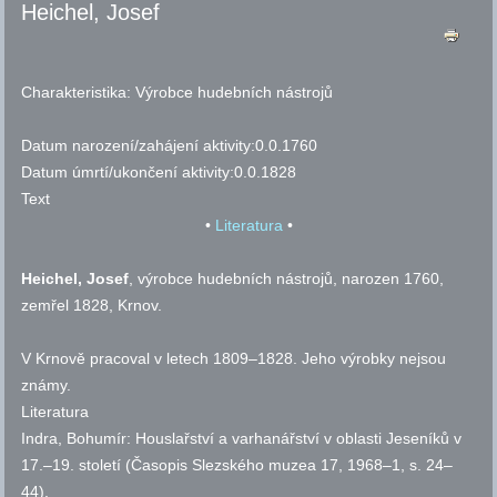
Heichel, Josef
Charakteristika:
Výrobce hudebních nástrojů
Datum narození/zahájení aktivity:
0.0.1760
Datum úmrtí/ukončení aktivity:
0.0.1828
Text
•
Literatura
•
Heichel, Josef
, výrobce hudebních nástrojů, narozen 1760,
zemřel 1828, Krnov.
V Krnově pracoval v letech 1809–1828. Jeho výrobky nejsou
známy.
Literatura
Indra, Bohumír: Houslařství a varhanářství v oblasti Jeseníků v
17.–19. století (Časopis Slezského muzea 17, 1968–1,
s.
24–
44).