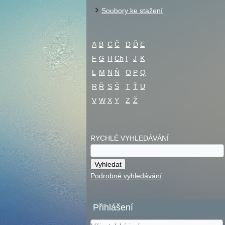
Soubory ke stažení
A
B
C
Č
D
Ď
E
F
G
H
Ch
I
J
K
L
M
N
Ň
O
P
Q
R
Ř
S
Š
T
Ť
U
V
W
X
Y
Z
Ž
RYCHLÉ VYHLEDÁVÁNÍ
Podrobné vyhledávání
Přihlášení