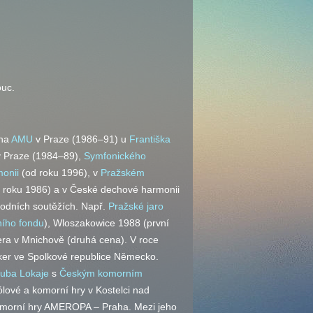
ouc.
na
AMU
v Praze (1986–91) u
Františka
 Praze (1984–89),
Symfonického
monii
(od roku 1996), v
Pražském
 roku 1986) a v České dechové harmonii
rodních soutěžích. Např.
Pražské jaro
ího fondu
), Wloszakowice 1988 (první
ra v Mnichově (druhá cena). V roce
ker ve Spolkové republice Německo.
uba Lokaje
s
Českým komorním
ólové a komorní hry v Kostelci nad
komorní hry AMEROPA – Praha. Mezi jeho