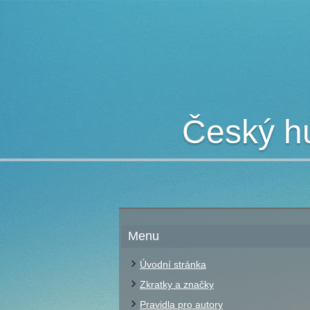
Český hu
Menu
Úvodní stránka
Zkratky a značky
Pravidla pro autory