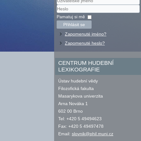
Uživatelské
jméno
Heslo
Pamatuj si mě
Přihlásit se
Zapomenuté jméno?
Zapomenuté heslo?
CENTRUM HUDEBNÍ
LEXIKOGRAFIE
Ústav hudební vědy
Filozofická fakulta
Masarykova univerzita
Arna Nováka 1
602 00 Brno
Tel: +420 5 49494623
Fax: +420 5 49497478
Email:
slovnik@phil.muni.cz