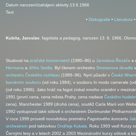
Datum narození/zahájení aktivity:
13.6.1966
Text
•
Diskografie
•
Literatura
•
Kubita
, Jaroslav
, fagotista a pedagog, narozen 13. 6. 1966, Olom
Studoval na
pražské konzervatoři
(1980–86) u
Jaroslava Řezáče
a 
Hermana
a
Jiřího Seidla
. Byl členem orchestru
Smetanova divadla
v
orchestru Českého rozhlasu
(1989–96). Nyní působí v
České filhar
barokním souboru
(od roku 1984), v souboru In modo camerale (od
(od roku 1996). Jako hráč na fagot získal mnoho ocenění v meziná
1991 (první cena, cena města Prahy, cena nadace
Českého hudebn
cena), Manchester 1989 (druhá cena), soutěž Carla Marii von Webe
1992 vystupoval také sólově s orchestrem Dortmunder Philharmoni
V roce 1999 provedl novodobou premiéru
Fagotového koncertu
Jak
orchestrem
pod taktovkou
Ondřeje Kukala
. Roku 1993 vedl Kurzy s
Černými lesy a v letech 2002 a 2003 Mezinárodní kurzy sólové a 