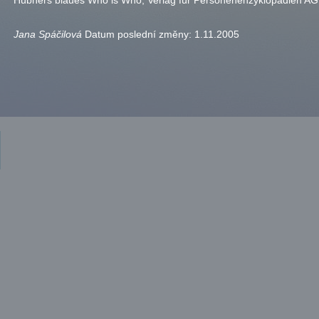
Hübners blaues Who is Who, Verlag für Personenenzyklopädien AG
Jana Spáčilová
Datum poslední změny:
1.11.2005