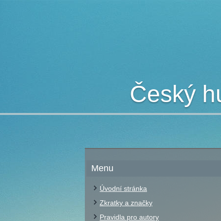
Český hu
Menu
Úvodní stránka
Zkratky a značky
Pravidla pro autory