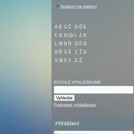
Soubory ke stažení
A
B
C
Č
D
Ď
E
F
G
H
Ch
I
J
K
L
M
N
Ň
O
P
Q
R
Ř
S
Š
T
Ť
U
V
W
X
Y
Z
Ž
RYCHLÉ VYHLEDÁVÁNÍ
Podrobné vyhledávání
Přihlášení