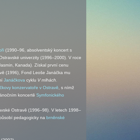
ři
(1990–96, absolventský koncert s
stravské univerzity (1996–2000). V roce
Jasmin, Kanada). Získal první cenu
idnavě (1996), Fond Leoše Janáčka mu
ní
Janáčkova
cyklu
V mlhách
.
čkovy konzervatoře v Ostravě
, s nímž
 vánočním koncertě
Symfonického
avské Ostravě (1996–98). V letech 1998–
 působí pedagogicky na
brněnské