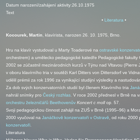
Datum narození/zahájení aktivity:
26.10.1975
Text
•
Literatura
•
Kocourek, Martin
, klavírista, narozen 26. 10. 1975, Brno.
Hru na klavír vystudoval u Marty Toaderové na
ostravské konzervato
orchestrem) a umělecko pedagogické katedře Pedagogické fakulty O
2002 se zúčastnil mezinárodních kurzů v Týnu nad Vltavou (Pierre 
v oboru klavírního tria v soutěži Karl Ditters von Dittersdorf ve V
udělil prémii za rok 1996 za vynikající studijní výsledky a nastudová
Za dob svých konzervatorních studií byl členem Klavírního tria
Janá
nahrál snímky pro
Český rozhlas
. V roce 2002 přednesl v Brně na
orchestru železničářů
Beethovenův
Koncert c moll
op.
57.
Svoji pedagogickou činnost zahájil na ZUŠ v Brně (1995–96) a Mor
2000 vyučoval na
Janáčkově konzervatoři v Ostravě
, od roku 2000
konzervatoři
.
Literatura