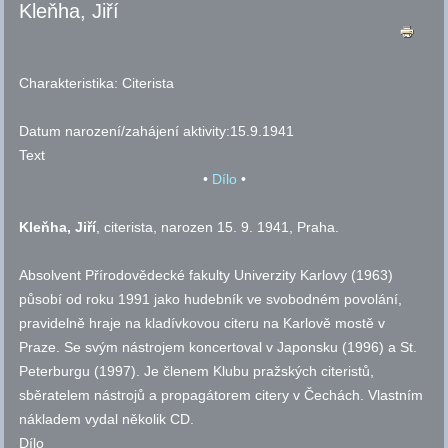
Kleňha, Jiří
Charakteristika:
Citerista
Datum narození/zahájení aktivity:
15.9.1941
Text
•
Dílo
•
Kleňha
, Jiří
, citerista, narozen 15. 9. 1941, Praha.
Absolvent Přírodovědecké fakulty Univerzity Karlovy (1963)
působí od roku 1991 jako hudebník ve svobodném povolání,
pravidelně hraje na kladívkovou citeru na Karlově mostě v
Praze. Se svým nástrojem koncertoval v Japonsku (1996) a St.
Peterburgu (1997). Je členem Klubu pražských citeristů,
sběratelem nástrojů a propagátorem citery v Čechách. Vlastním
nákladem vydal několik CD.
Dílo