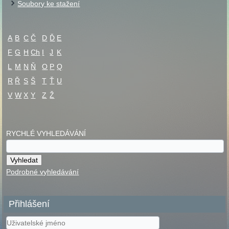
Soubory ke stažení
A
B
C
Č
D
Ď
E
F
G
H
Ch
I
J
K
L
M
N
Ň
O
P
Q
R
Ř
S
Š
T
Ť
U
V
W
X
Y
Z
Ž
RYCHLÉ VYHLEDÁVÁNÍ
Podrobné vyhledávání
Přihlášení