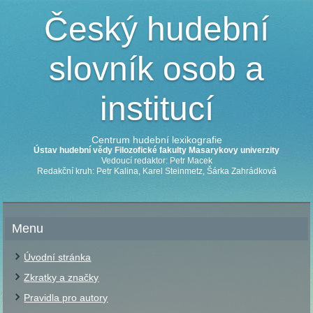
Český hudební
slovník osob a
institucí
Centrum hudební lexikografie
Ústav hudební vědy Filozofické fakulty Masarykovy univerzity
Vedoucí redaktor: Petr Macek
Redakční kruh: Petr Kalina, Karel Steinmetz, Šárka Zahrádková
Menu
Úvodní stránka
Zkratky a značky
Pravidla pro autory