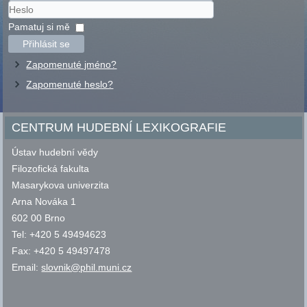
Uživatelské
jméno
Heslo
Pamatuj si mě
Přihlásit se
Zapomenuté jméno?
Zapomenuté heslo?
CENTRUM HUDEBNÍ LEXIKOGRAFIE
Ústav hudební vědy
Filozofická fakulta
Masarykova univerzita
Arna Nováka 1
602 00 Brno
Tel: +420 5 49494623
Fax: +420 5 49497478
Email:
slovnik@phil.muni.cz