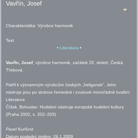
Vavřín, Josef
Charakteristika:
Výrobce harmonik
Text
•
Literatura
•
Vavřín, Josef
, výrobce harmonik, začátek 20. století, Česká
Třebová.
Patřil k významným výrobcům českých „heligonek“. Jeho
nástroje jsou po stránce řemeslné i zvukové mimořádně kvalitní.
Literatura
Čížek, Bohuslav: Hudební nástroje evropské hudební kultury
(Praha 2002,
s.
202–203).
Pavel Kurfürst
Datum poslední změny:
26.1.2009