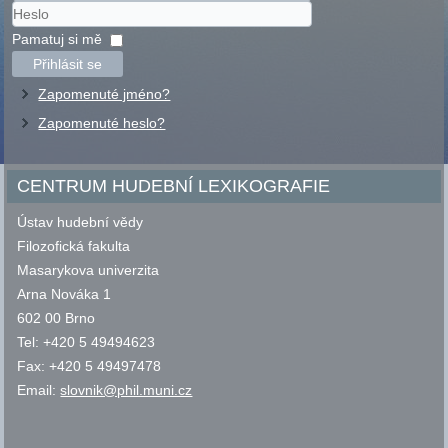
Uživatelské
jméno
Heslo
Pamatuj si mě
Přihlásit se
Zapomenuté jméno?
Zapomenuté heslo?
CENTRUM HUDEBNÍ LEXIKOGRAFIE
Ústav hudební vědy
Filozofická fakulta
Masarykova univerzita
Arna Nováka 1
602 00 Brno
Tel: +420 5 49494623
Fax: +420 5 49497478
Email:
slovnik@phil.muni.cz