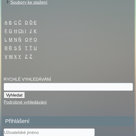
Soubory ke stažení
A
B
C
Č
D
Ď
E
F
G
H
Ch
I
J
K
L
M
N
Ň
O
P
Q
R
Ř
S
Š
T
Ť
U
V
W
X
Y
Z
Ž
RYCHLÉ VYHLEDÁVÁNÍ
Podrobné vyhledávání
Přihlášení