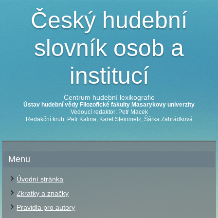
Český hudební
slovník osob a
institucí
Centrum hudební lexikografie
Ústav hudební vědy Filozofické fakulty Masarykovy univerzity
Vedoucí redaktor: Petr Macek
Redakční kruh: Petr Kalina, Karel Steinmetz, Šárka Zahrádková
Menu
Úvodní stránka
Zkratky a značky
Pravidla pro autory