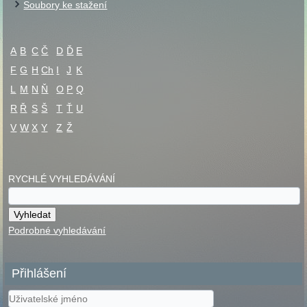
Soubory ke stažení
A
B
C
Č
D
Ď
E
F
G
H
Ch
I
J
K
L
M
N
Ň
O
P
Q
R
Ř
S
Š
T
Ť
U
V
W
X
Y
Z
Ž
RYCHLÉ VYHLEDÁVÁNÍ
Podrobné vyhledávání
Přihlášení