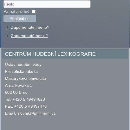
Uživatelské
jméno
Heslo
Pamatuj si mě
Přihlásit se
Zapomenuté jméno?
Zapomenuté heslo?
CENTRUM HUDEBNÍ LEXIKOGRAFIE
Ústav hudební vědy
Filozofická fakulta
Masarykova univerzita
Arna Nováka 1
602 00 Brno
Tel: +420 5 49494623
Fax: +420 5 49497478
Email:
slovnik@phil.muni.cz