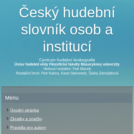
Český hudební
slovník osob a
institucí
Centrum hudební lexikografie
Ústav hudební vědy Filozofické fakulty Masarykovy univerzity
Vedoucí redaktor: Petr Macek
Redakční kruh: Petr Kalina, Karel Steinmetz, Šárka Zahrádková
Menu
Úvodní stránka
Zkratky a značky
Pravidla pro autory