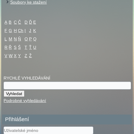
Soubory ke stažení
A
B
C
Č
D
Ď
E
F
G
H
Ch
I
J
K
L
M
N
Ň
O
P
Q
R
Ř
S
Š
T
Ť
U
V
W
X
Y
Z
Ž
RYCHLÉ VYHLEDÁVÁNÍ
Podrobné vyhledávání
Přihlášení