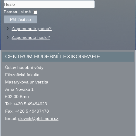
Uživatelské
jméno
Heslo
Pamatuj si mě
Přihlásit se
Zapomenuté jméno?
Zapomenuté heslo?
CENTRUM HUDEBNÍ LEXIKOGRAFIE
Ústav hudební vědy
Filozofická fakulta
Masarykova univerzita
Arna Nováka 1
602 00 Brno
Tel: +420 5 49494623
Fax: +420 5 49497478
Email:
slovnik@phil.muni.cz