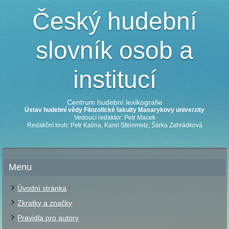
Český hudební
slovník osob a
institucí
Centrum hudební lexikografie
Ústav hudební vědy Filozofické fakulty Masarykovy univerzity
Vedoucí redaktor: Petr Macek
Redakční kruh: Petr Kalina, Karel Steinmetz, Šárka Zahrádková
Menu
Úvodní stránka
Zkratky a značky
Pravidla pro autory