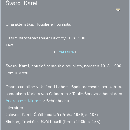
Švarc, Karel
Charakteristika:
Houslař a houslista
Datum narození/zahájení aktivity:
10.8.1900
Text
•
Literatura
•
Švarc, Karel
, houslař-samouk a houslista, narozen 10. 8. 1900,
Lom u Mostu.
Osamostatnil se v Ústí nad Labem. Spolupracoval s houslařem-
samoukem Karlem von Grünerem z Teplic-Šanova a houslařem
Andreasem Klierem
z Schönbachu.
Literatura
Jalovec, Karel: Čeští houslaři (Praha 1959,
s.
107).
Skokan, František: Svět houslí (Praha 1965,
s.
155).