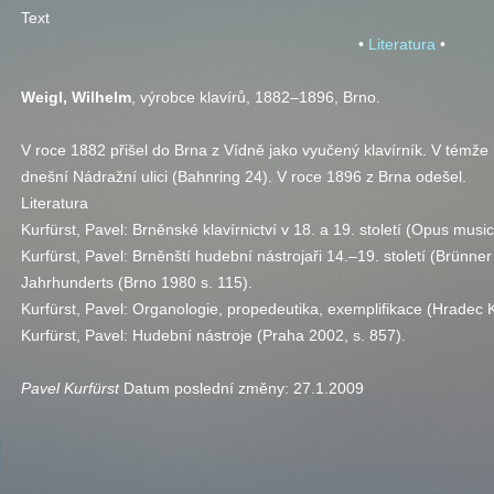
Text
•
Literatura
•
Weigl, Wilhelm
, výrobce klavírů, 1882–1896, Brno.
V roce 1882 přišel do Brna z Vídně jako vyučený klavírník. V témže 
dnešní Nádražní ulici (Bahnring 24). V roce 1896 z Brna odešel.
Literatura
Kurfürst, Pavel: Brněnské klavírnictví v 18. a 19. století (Opus mus
Kurfürst, Pavel: Brněnští hudební nástrojaři 14.–19. století (Brünn
Jahrhunderts (Brno 1980 s. 115).
Kurfürst, Pavel: Organologie, propedeutika, exemplifikace (Hradec 
Kurfürst, Pavel: Hudební nástroje (Praha 2002,
s.
857).
Pavel Kurfürst
Datum poslední změny:
27.1.2009