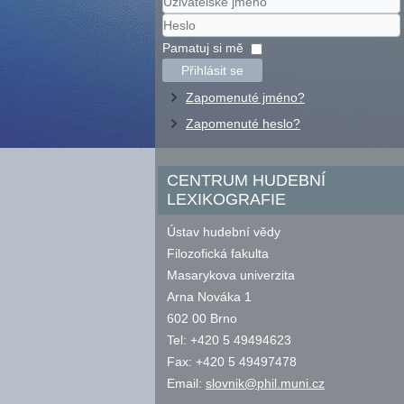
Uživatelské
jméno
Heslo
Pamatuj si mě
Přihlásit se
Zapomenuté jméno?
Zapomenuté heslo?
CENTRUM HUDEBNÍ
LEXIKOGRAFIE
Ústav hudební vědy
Filozofická fakulta
Masarykova univerzita
Arna Nováka 1
602 00 Brno
Tel: +420 5 49494623
Fax: +420 5 49497478
Email:
slovnik@phil.muni.cz