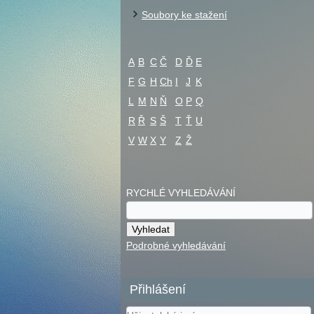
Soubory ke stažení
A
B
C
Č
D
Ď
E
F
G
H
Ch
I
J
K
L
M
N
Ň
O
P
Q
R
Ř
S
Š
T
Ť
U
V
W
X
Y
Z
Ž
RYCHLÉ VYHLEDÁVÁNÍ
Podrobné vyhledávání
Přihlášení