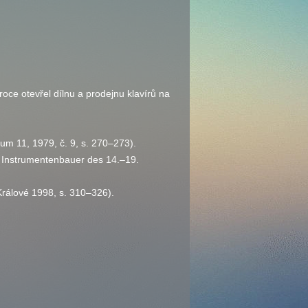
roce otevřel dílnu a prodejnu klavírů na
icum 11, 1979,
č.
9,
s.
270–273).
er Instrumentenbauer des 14.–19.
Králové 1998,
s.
310–326).