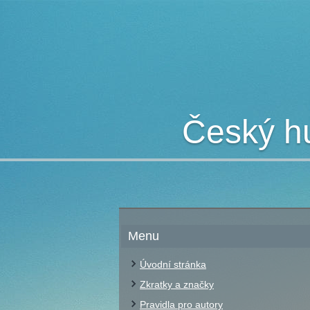
Český hu
Menu
Úvodní stránka
Zkratky a značky
Pravidla pro autory