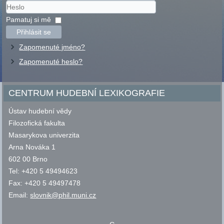
Uživatelské
jméno
Heslo
Pamatuj si mě
Přihlásit se
Zapomenuté jméno?
Zapomenuté heslo?
CENTRUM HUDEBNÍ LEXIKOGRAFIE
Ústav hudební vědy
Filozofická fakulta
Masarykova univerzita
Arna Nováka 1
602 00 Brno
Tel: +420 5 49494623
Fax: +420 5 49497478
Email:
slovnik@phil.muni.cz