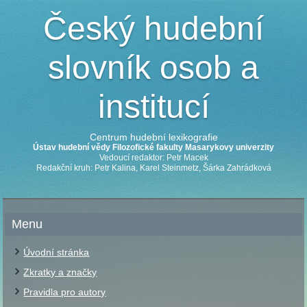
Český hudební
slovník osob a
institucí
Centrum hudební lexikografie
Ústav hudební vědy Filozofické fakulty Masarykovy univerzity
Vedoucí redaktor: Petr Macek
Redakční kruh: Petr Kalina, Karel Steinmetz, Šárka Zahrádková
Menu
Úvodní stránka
Zkratky a značky
Pravidla pro autory