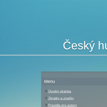
Český hu
Menu
Úvodní stránka
Zkratky a značky
Pravidla pro autory