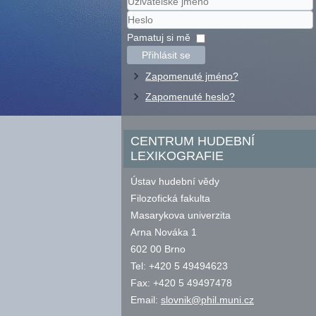
Uživatelské
jméno
Heslo
Pamatuj si mě
Přihlásit se
Zapomenuté jméno?
Zapomenuté heslo?
CENTRUM HUDEBNÍ
LEXIKOGRAFIE
Ústav hudební vědy
Filozofická fakulta
Masarykova univerzita
Arna Nováka 1
602 00 Brno
Tel: +420 5 49494623
Fax: +420 5 49497478
Email:
slovnik@phil.muni.cz