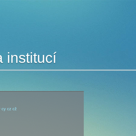
institucí
v
cy
cz
cž