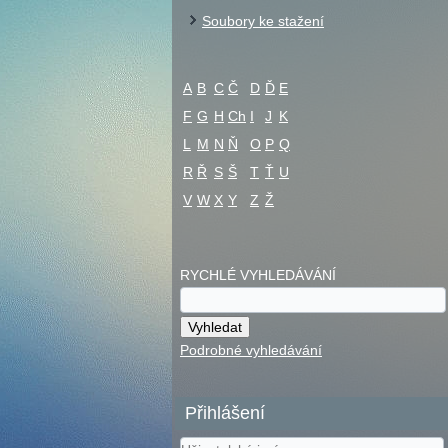
Soubory ke stažení
A
B
C
Č
D
Ď
E
F
G
H
Ch
I
J
K
L
M
N
Ň
O
P
Q
R
Ř
S
Š
T
Ť
U
V
W
X
Y
Z
Ž
RYCHLÉ VYHLEDÁVÁNÍ
Podrobné vyhledávání
Přihlášení