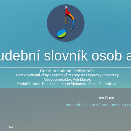
dební slovník osob a 
Centrum hudební lexikografie
Ústav hudební vědy Filozofické fakulty Masarykovy univerzity
Vedoucí redaktor: Petr Macek
Redakční kruh: Petr Kalina, Karel Steinmetz, Šárka Zahrádková
== C ==
ca
ce
cí
ci
cl
cm
có
co
cr
cs
ct
cu
c
= ca =